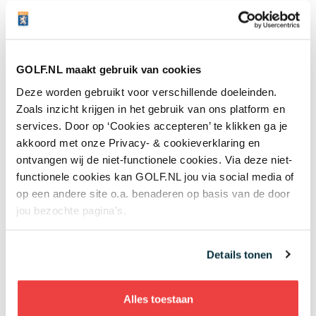
Golfsport
GOLF.NL maakt gebruik van cookies
Deze worden gebruikt voor verschillende doeleinden.
Handicapsysteem
Zoals inzicht krijgen in het gebruik van ons platform en
services. Door op ‘Cookies accepteren’ te klikken ga je
Regels
akkoord met onze Privacy- & cookieverklaring en
ontvangen wij de niet-functionele cookies. Via deze niet-
functionele cookies kan GOLF.NL jou via social media of
op een andere site o.a. benaderen op basis van de door
jou bezochte pagina’s.
Meest gelezen
Details tonen
Handen andersom: volgens Joost
Luiten echt de makkelijkste
manier om te chippen
Alles toestaan