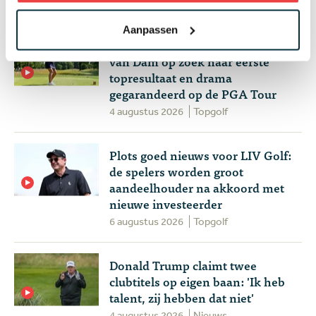
4 augustus 2026
Instructie
Aanpassen
Wie speelt waar? Week 32 - Anne
van Dam op zoek naar eerste
topresultaat en drama
gegarandeerd op de PGA Tour
4 augustus 2026
Topgolf
Plots goed nieuws voor LIV Golf:
de spelers worden groot
aandeelhouder na akkoord met
nieuwe investeerder
6 augustus 2026
Topgolf
Donald Trump claimt twee
clubtitels op eigen baan: 'Ik heb
talent, zij hebben dat niet'
4 augustus 2026
Nieuws