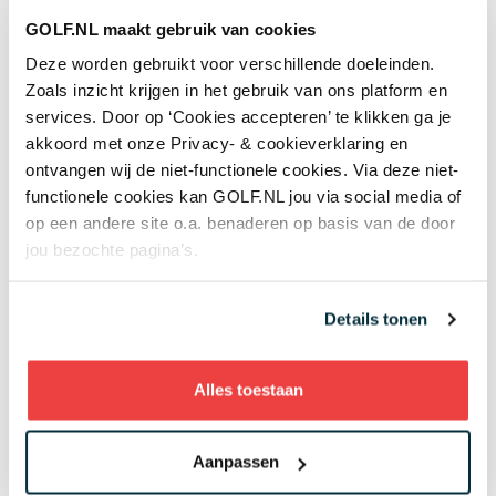
Lees meer over
GOLF.NL maakt gebruik van cookies
Deze worden gebruikt voor verschillende doeleinden.
Golfregels
Zoals inzicht krijgen in het gebruik van ons platform en
services. Door op ‘Cookies accepteren’ te klikken ga je
akkoord met onze Privacy- & cookieverklaring en
ontvangen wij de niet-functionele cookies. Via deze niet-
Meest gelezen
functionele cookies kan GOLF.NL jou via social media of
op een andere site o.a. benaderen op basis van de door
jou bezochte pagina’s.
Handen andersom: volgens Joost
Luiten echt de makkelijkste
Details tonen
manier om te chippen
4 augustus 2026
Instructie
Alles toestaan
Donald Trump claimt twee
clubtitels op eigen baan: 'Ik heb
Aanpassen
talent, zij hebben dat niet'