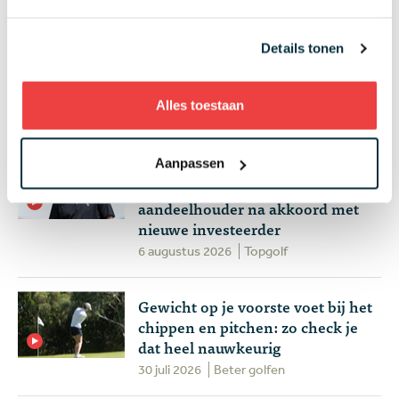
Wie speelt waar? Week 32 - Anne
van Dam op zoek naar eerste
Details tonen
topresultaat en drama
gegarandeerd op de PGA Tour
Alles toestaan
4 augustus 2026
Topgolf
Plots goed nieuws voor LIV Golf:
Aanpassen
de spelers worden groot
aandeelhouder na akkoord met
nieuwe investeerder
6 augustus 2026
Topgolf
Gewicht op je voorste voet bij het
chippen en pitchen: zo check je
dat heel nauwkeurig
30 juli 2026
Beter golfen