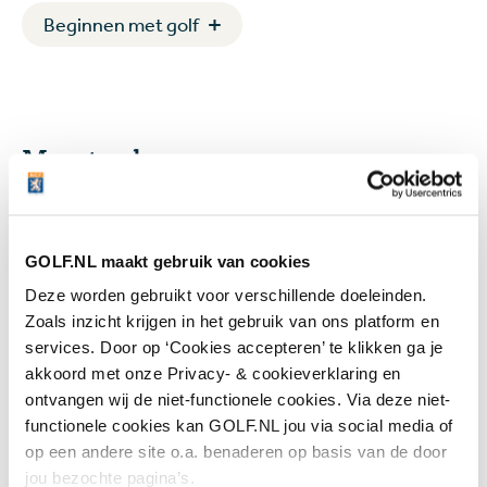
Beginnen met golf
Meest gelezen
Handen andersom: volgens Joost
Luiten echt de makkelijkste
GOLF.NL maakt gebruik van cookies
manier om te chippen
Deze worden gebruikt voor verschillende doeleinden.
4 augustus 2026
Instructie
Zoals inzicht krijgen in het gebruik van ons platform en
services. Door op ‘Cookies accepteren’ te klikken ga je
Donald Trump claimt twee
akkoord met onze Privacy- & cookieverklaring en
clubtitels op eigen baan: 'Ik heb
ontvangen wij de niet-functionele cookies. Via deze niet-
talent, zij hebben dat niet'
functionele cookies kan GOLF.NL jou via social media of
op een andere site o.a. benaderen op basis van de door
4 augustus 2026
Nieuws
jou bezochte pagina’s.