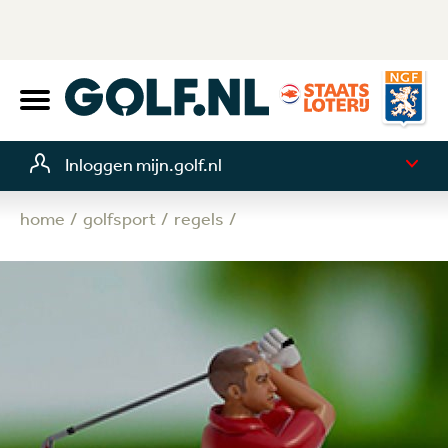
Inloggen mijn.golf.nl
home
golfsport
regels