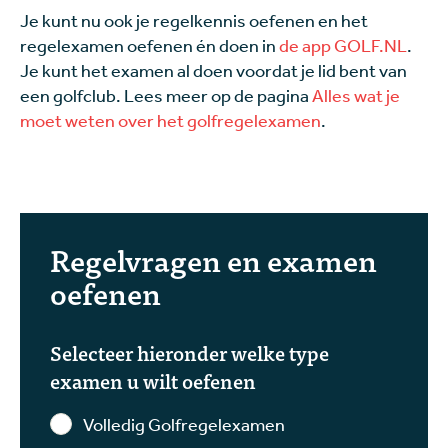
Je kunt nu ook je regelkennis oefenen en het
regelexamen oefenen én doen in
de app GOLF.NL
.
Je kunt het examen al doen voordat je lid bent van
een golfclub. Lees meer op de pagina
Alles wat je
moet weten over het golfregelexamen
.
Regelvragen en examen
oefenen
Selecteer hieronder welke type
examen u wilt oefenen
Volledig Golfregelexamen