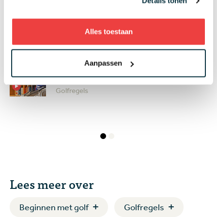
Details tonen
Alles toestaan
Aanpassen
Golfsport
Alles over de golfregels
Golfregels
Lees meer over
Beginnen met golf
Golfregels