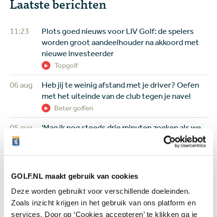
Laatste berichten
11:23
Plots goed nieuws voor LIV Golf: de spelers
worden groot aandeelhouder na akkoord met
nieuwe investeerder
Topgolf
06 aug
Heb jij te weinig afstand met je driver? Oefen
met het uiteinde van de club tegen je navel
Beter golfen
05 aug
'Mag ik nog steeds drie minuten zoeken als we
het op de tee al eens zijn dat mijn bal in de
hindernis ligt?'
Regels en handicap
GOLF.NL maakt gebruik van cookies
05 aug
Wie is de captain van Team Europa?
Deze worden gebruikt voor verschillende doeleinden.
Negenvoudig speelster en drievoudig
majorwinnares Anna Nordqvist ademt de
Zoals inzicht krijgen in het gebruik van ons platform en
Solheim Cup
services. Door op ‘Cookies accepteren’ te klikken ga je