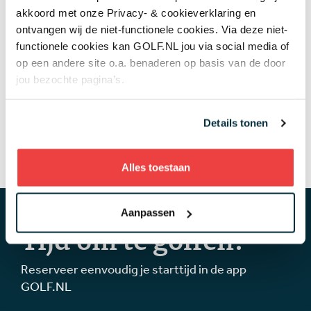
akkoord met onze Privacy- & cookieverklaring en
Topgolf
ontvangen wij de niet-functionele cookies. Via deze niet-
05 aug
Review van Netflix-serie The Hawk: binnen vijf
functionele cookies kan GOLF.NL jou via social media of
minuten weet je genoeg
op een andere site o.a. benaderen op basis van de door
Overig nieuws
jou bezochte pagina’s.
+ Toon meer
Details tonen
Alles toestaan
Aanpassen
Tijd om te golfen!
Reserveer eenvoudig je starttijd in de app
GOLF.NL