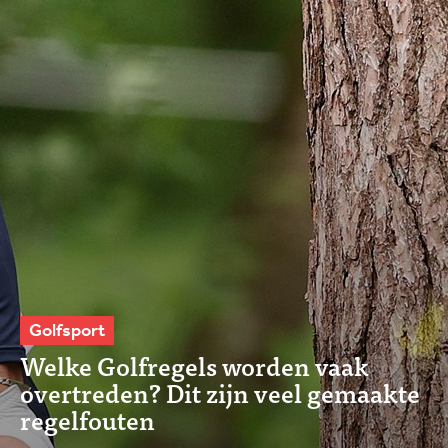
Golfsport
Welke Golfregels worden vaak
overtreden? Dit zijn veel gemaakte
regelfouten