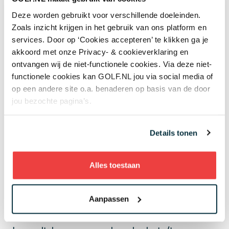
krijg je één strafslag.
Deze worden gebruikt voor verschillende doeleinden.
Zoals inzicht krijgen in het gebruik van ons platform en
Zie Regel 7.3
services. Door op ‘Cookies accepteren’ te klikken ga je
akkoord met onze Privacy- & cookieverklaring en
7. De bal ligt in een hindernis en
ontvangen wij de niet-functionele cookies. Via deze niet-
wordt op een foute plaats gedropt
functionele cookies kan GOLF.NL jou via social media of
op een andere site o.a. benaderen op basis van de door
In plaats van het punt waar de bal het laatst de grens
jou bezochte pagina’s.
van de hindernis kruiste, wordt vaak de plaats waar
de bal ongeveer in de hindernis ligt als
Details tonen
referentiepunt gebruikt om de bal buiten de
hindernis te droppen. Meestal wordt een bal ergens
op de kant gedropt, ter hoogte van de plaats waar
Alles toestaan
de bal ongeveer in de hindernis ligt. Vooral bij de
rode hindernissen kan dit een aanzienlijk
Aanpassen
lengtevoordeel opleveren.