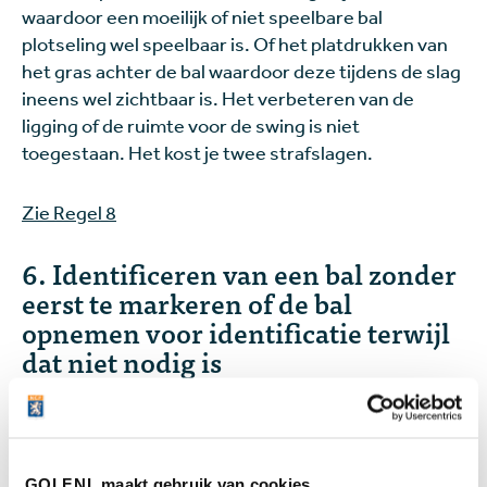
waardoor een moeilijk of niet speelbare bal
plotseling wel speelbaar is. Of het platdrukken van
het gras achter de bal waardoor deze tijdens de slag
ineens wel zichtbaar is. Het verbeteren van de
ligging of de ruimte voor de swing is niet
toegestaan. Het kost je twee strafslagen.
Zie Regel 8
6. Identificeren van een bal zonder
eerst te markeren of de bal
opnemen voor identificatie terwijl
dat niet nodig is
Als jij je bal opneemt wanneer het niet redelijkerwijs
noodzakelijk is om hem te identificeren, je de
ligplaats niet markeert voor je hem opneemt of de
bal schoonmaakt wanneer dat niet is toegestaan,
GOLF.NL maakt gebruik van cookies