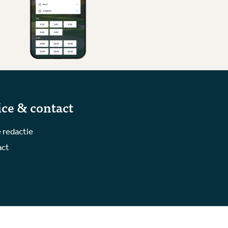
ice & contact
 redactie
act