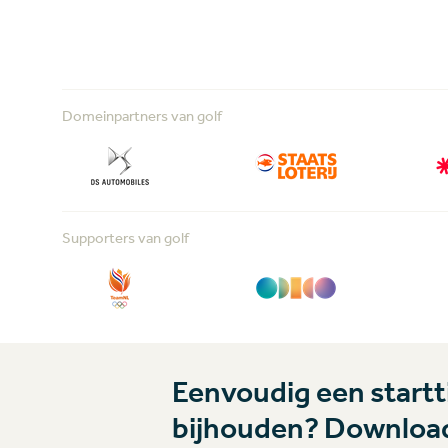
Domeinpartners van golf
Supporters van golf
Eenvoudig een startti
bijhouden? Download