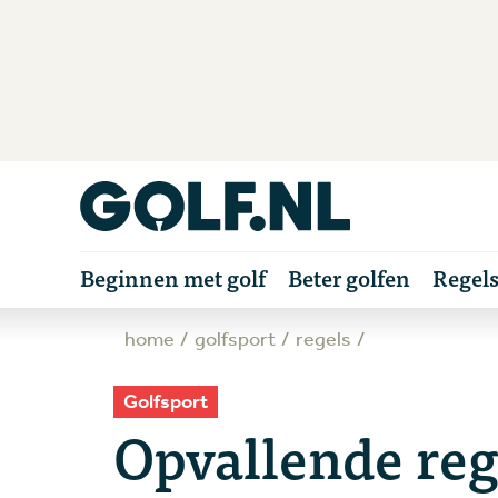
Beginnen met golf
Beter golfen
Regel
home
golfsport
regels
Golfsport
Opvallende reg