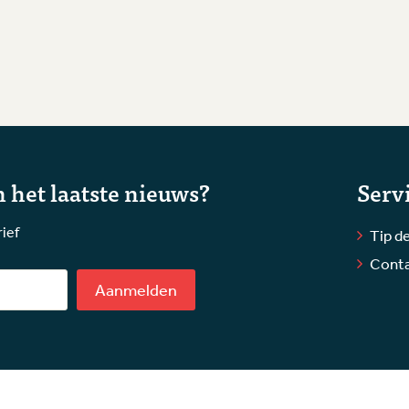
 het laatste nieuws?
Serv
rief
Tip de
Cont
Aanmelden