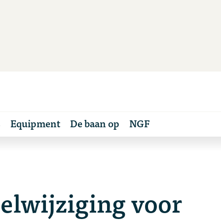
s
Equipment
De baan op
NGF
elwijziging voor