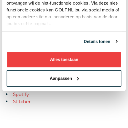
ontvangen wij de niet-functionele cookies. Via deze niet-
functionele cookies kan GOLF.NL jou via social media of
op een andere site o.a. benaderen op basis van de door
jou bezochte pagina’s.
Laatste aflevering 'Podje
Details tonen
Golf'
Alles toestaan
Wijzig je instelling
en accepteer marketing
cookies om deze inhoud te kunnen bekijken.
Aanpassen
Apple Podcasts/iTunes
Google Podcasts
Spotify
Stitcher