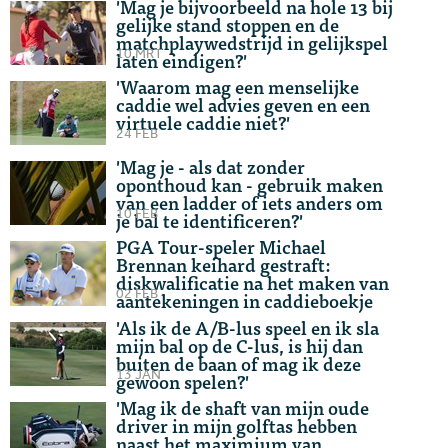
'Mag je bijvoorbeeld na hole 13 bij
gelijke stand stoppen en de
matchplaywedstrijd in gelijkspel
10 MRT
laten eindigen?'
'Waarom mag een menselijke
caddie wel advies geven en een
virtuele caddie niet?'
24 FEB
'Mag je - als dat zonder
oponthoud kan - gebruik maken
van een ladder of iets anders om
10 FEB
je bal te identificeren?'
PGA Tour-speler Michael
Brennan keihard gestraft:
diskwalificatie na het maken van
02 FEB
aantekeningen in caddieboekje
'Als ik de A/B-lus speel en ik sla
mijn bal op de C-lus, is hij dan
buiten de baan of mag ik deze
13 JAN
gewoon spelen?'
'Mag ik de shaft van mijn oude
driver in mijn golftas hebben
naast het maximium van