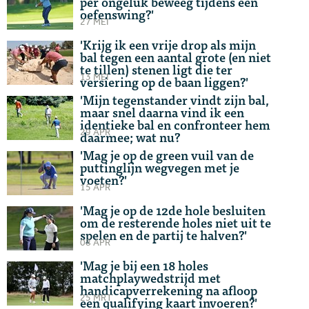
per ongeluk beweeg tijdens een
oefenswing?'
27 MEI
'Krijg ik een vrije drop als mijn
bal tegen een aantal grote (en niet
te tillen) stenen ligt die ter
13 MEI
versiering op de baan liggen?'
'Mijn tegenstander vindt zijn bal,
maar snel daarna vind ik een
identieke bal en confronteer hem
29 APR
daarmee; wat nu?
'Mag je op de green vuil van de
puttinglijn wegvegen met je
voeten?'
15 APR
'Mag je op de 12de hole besluiten
om de resterende holes niet uit te
spelen en de partij te halven?'
08 APR
'Mag je bij een 18 holes
matchplaywedstrijd met
handicapverrekening na afloop
25 MRT
een qualifying kaart invoeren?'