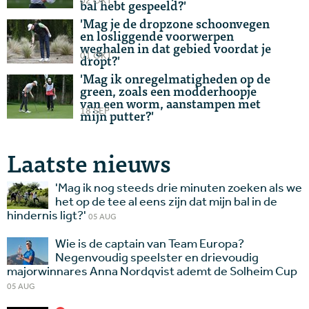
02 OKT
bal hebt gespeeld?'
'Mag je de dropzone schoonvegen
en losliggende voorwerpen
weghalen in dat gebied voordat je
01 OKT
dropt?'
'Mag ik onregelmatigheden op de
green, zoals een modderhoopje
van een worm, aanstampen met
18 SEP
mijn putter?'
Laatste nieuws
'Mag ik nog steeds drie minuten zoeken als we
het op de tee al eens zijn dat mijn bal in de
hindernis ligt?'
05 AUG
Wie is de captain van Team Europa?
Negenvoudig speelster en drievoudig
majorwinnares Anna Nordqvist ademt de Solheim Cup
05 AUG