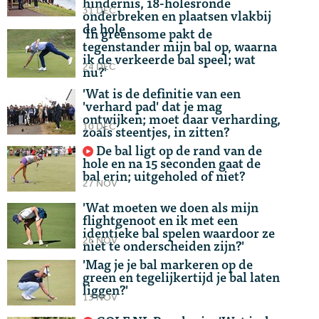
hindernis, 18-holesronde
31 DEC
onderbreken en plaatsen vlakbij
de hole
'In greensome pakt de
tegenstander mijn bal op, waarna
ik de verkeerde bal speel; wat
24 DEC
nu?'
'Wat is de definitie van een
'verhard pad' dat je mag
ontwijken; moet daar verharding,
10 DEC
zoals steentjes, in zitten?
De bal ligt op de rand van de
hole en na 15 seconden gaat de
bal erin; uitgeholed of niet?
27 NOV
'Wat moeten we doen als mijn
flightgenoot en ik met een
identieke bal spelen waardoor ze
26 NOV
niet te onderscheiden zijn?'
'Mag je je bal markeren op de
green en tegelijkertijd je bal laten
liggen?'
13 NOV