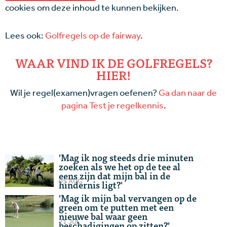
cookies om deze inhoud te kunnen bekijken.
Lees ook:
Golfregels op de fairway
.
WAAR VIND IK DE GOLFREGELS?
HIER!
Wil je regel(examen)vragen oefenen?
Ga dan naar de
pagina Test je regelkennis
.
'Mag ik nog steeds drie minuten
zoeken als we het op de tee al
eens zijn dat mijn bal in de
05 AUG
hindernis ligt?'
'Mag ik mijn bal vervangen op de
green om te putten met een
nieuwe bal waar geen
21 JUL
beschadigingen op zitten?'