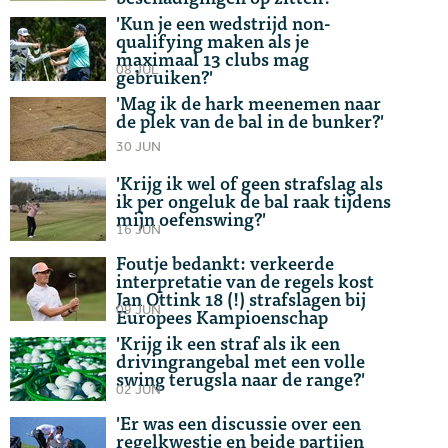
'Kun je een wedstrijd non-
qualifying maken als je
maximaal 13 clubs mag
08 JUL
gebruiken?'
'Mag ik de hark meenemen naar
de plek van de bal in de bunker?'
30 JUN
'Krijg ik wel of geen strafslag als
ik per ongeluk de bal raak tijdens
mijn oefenswing?'
16 JUN
Foutje bedankt: verkeerde
interpretatie van de regels kost
Jan Ottink 18 (!) strafslagen bij
09 JUN
Europees Kampioenschap
'Krijg ik een straf als ik een
drivingrangebal met een volle
swing terugsla naar de range?'
02 JUN
'Er was een discussie over een
regelkwestie en beide partijen