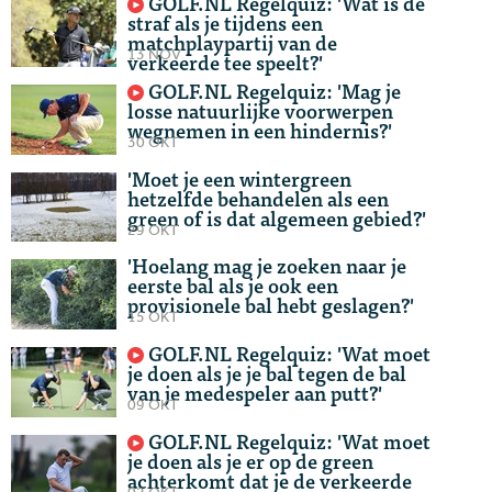
GOLF.NL Regelquiz: 'Wat is de
straf als je tijdens een
matchplaypartij van de
13 NOV
verkeerde tee speelt?'
GOLF.NL Regelquiz: 'Mag je
losse natuurlijke voorwerpen
wegnemen in een hindernis?'
30 OKT
'Moet je een wintergreen
hetzelfde behandelen als een
green of is dat algemeen gebied?'
29 OKT
'Hoelang mag je zoeken naar je
eerste bal als je ook een
provisionele bal hebt geslagen?'
15 OKT
GOLF.NL Regelquiz: 'Wat moet
je doen als je je bal tegen de bal
van je medespeler aan putt?'
09 OKT
GOLF.NL Regelquiz: 'Wat moet
je doen als je er op de green
achterkomt dat je de verkeerde