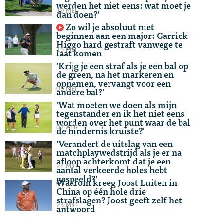
werden het niet eens: wat moet je
19 MEI
dan doen?'
Zo wil je absoluut niet
beginnen aan een major: Garrick
Higgo hard gestraft vanwege te
15 MEI
laat komen
'Krijg je een straf als je een bal op
de green, na het markeren en
opnemen, vervangt voor een
05 MEI
andere bal?'
'Wat moeten we doen als mijn
tegenstander en ik het niet eens
worden over het punt waar de bal
07 APR
de hindernis kruiste?'
'Verandert de uitslag van een
matchplaywedstrijd als je er na
afloop achterkomt dat je een
24 MRT
aantal verkeerde holes hebt
gespeeld?'
Waarom kreeg Joost Luiten in
China op één hole drie
strafslagen? Joost geeft zelf het
23 MRT
antwoord