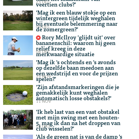
23 DEC
veertien clubs?'
'Mag ik een blauw stokje op een
wintergreen tijdelijk weghalen
bij eventuele belemmering naar
09 DEC
de zomergreen?'
Rory McIlroy 'glijdt uit' over
bananenschil: waarom hij geen
relief kreeg in deze
08 DEC
merkwaardige situatie
'Mag ik 's ochtends en 's avonds
op dezelfde baan meedoen aan
een wedstrijd en voor de prijzen
25 NOV
spelen?'
'Zijn afstandsmarkeringen die je
gemakkelijk kunt weghalen
automatisch losse obstakels?'
11 NOV
'Ik heb last van een vast obstakel
met mijn swing met een houten-
5, mag ik dan na het droppen van
28 OKT
club wisselen?'
'Als de green nat is van de damp 's