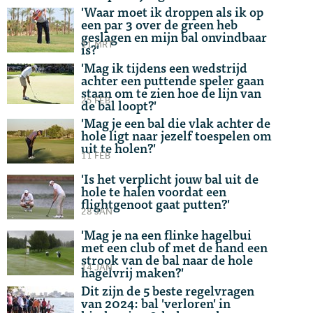
'Waar moet ik droppen als ik op
een par 3 over de green heb
geslagen en mijn bal onvindbaar
11 MRT
is?'
'Mag ik tijdens een wedstrijd
achter een puttende speler gaan
staan om te zien hoe de lijn van
25 FEB
de bal loopt?'
'Mag je een bal die vlak achter de
hole ligt naar jezelf toespelen om
uit te holen?'
11 FEB
'Is het verplicht jouw bal uit de
hole te halen voordat een
flightgenoot gaat putten?'
28 JAN
'Mag je na een flinke hagelbui
met een club of met de hand een
strook van de bal naar de hole
14 JAN
hagelvrij maken?'
Dit zijn de 5 beste regelvragen
van 2024: bal 'verloren' in