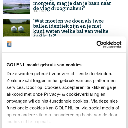
morgens, mag je dan je baan naar
de vlag droogmaken?'
14 OKT
'Wat moeten we doen als twee
ballen identiek zijn en je niet
kunt weten welke bal van welke
30 SEP
speler is?'
'Mag ik met één hand putten en
een club in mijn andere hand
houden, zodat ik die niet op de
16 SEP
grond hoef te leggen?'
GOLF.NL maakt gebruik van cookies
'Niet alle tees zijn toegestaan om
je bal mee op te teeën, maar
Deze worden gebruikt voor verschillende doeleinden.
welke wel en welke niet?'
10 SEP
Zoals inzicht krijgen in het gebruik van ons platform en
services. Door op ‘Cookies accepteren’ te klikken ga je
'Topgolfers zie je vaak met hun
putter stampen op de puttinglijn,
akkoord met onze Privacy- & cookieverklaring en
maar mag dit wel?'
ontvangen wij de niet-functionele cookies. Via deze niet-
02 SEP
functionele cookies kan GOLF.NL jou via social media of
'Mag je tijdens een wedstrijd alle
op een andere site o.a. benaderen op basis van de door
holes vanaf de rode spelen als op
je scorekaart gele tee staat?'
jou bezochte pagina’s.
19 AUG