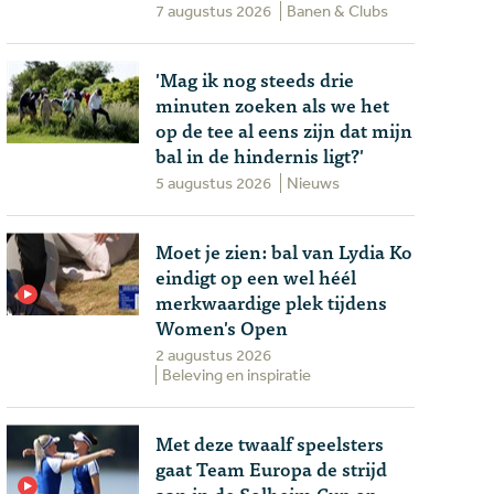
7 augustus 2026
Banen & Clubs
'Mag ik nog steeds drie
minuten zoeken als we het
op de tee al eens zijn dat mijn
bal in de hindernis ligt?'
5 augustus 2026
Nieuws
Moet je zien: bal van Lydia Ko
eindigt op een wel héél
merkwaardige plek tijdens
Women's Open
2 augustus 2026
Beleving en inspiratie
Met deze twaalf speelsters
gaat Team Europa de strijd
aan in de Solheim Cup op