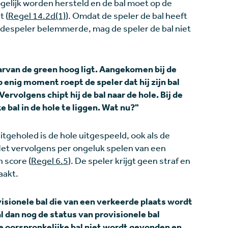
gelijk worden hersteld en de bal moet op de
 (
Regel 14.2d(1)
). Omdat de speler de bal heeft
despeler belemmerde, mag de speler de bal niet
aarvan de green hoog ligt. Aangekomen bij de
p enig moment roept de speler dat hij zijn bal
rvolgens chipt hij de bal naar de hole. Bij de
 bal in de hole te liggen. Wat nu?"
tgeholed is de hole uitgespeeld, ook als de
t. Het vervolgens per ongeluk spelen van een
 score (
Regel 6.5
). De speler krijgt geen straf en
aakt.
visionele bal die van een verkeerde plaats wordt
l dan nog de status van provisionele bal
de oorspronkelijke bal niet wordt gevonden en