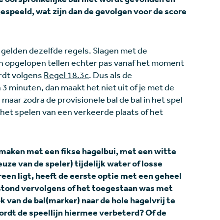
espeeld, wat zijn dan de gevolgen voor de score
l gelden dezelfde regels. Slagen met de
ijn opgelopen tellen echter pas vanaf het moment
ordt volgens
Regel 18.3c
. Dus als de
3 minuten, dan maakt het niet uit of je met de
maar zodra de provisionele bal de bal in het spel
 het spelen van een verkeerde plaats of het
 maken met een fikse hagelbui, met een witte
uze van de speler) tijdelijk water of losse
reen ligt, heeft de eerste optie met een geheel
stond vervolgens of het toegestaan was met
k van de bal(marker) naar de hole hagelvrij te
ordt de speellijn hiermee verbeterd? Of de