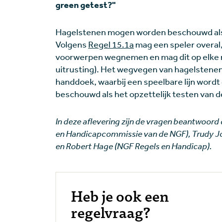
green getest?"
Hagelstenen mogen worden beschouwd als lo
Volgens
Regel 15.1a
mag een speler overal,
voorwerpen wegnemen en mag dit op elke m
uitrusting). Het wegvegen van hagelstenen
handdoek, waarbij een speelbare lijn wordt
beschouwd als het opzettelijk testen van d
In deze aflevering zijn de vragen beantwoord
en Handicapcommissie van de NGF), Trudy J
en Robert Hage (NGF Regels en Handicap).
Heb je ook een
regelvraag?