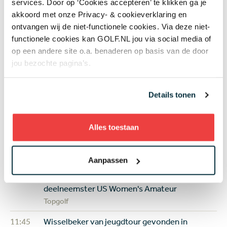
services. Door op ‘Cookies accepteren’ te klikken ga je
akkoord met onze Privacy- & cookieverklaring en
Golfregels
ontvangen wij de niet-functionele cookies. Via deze niet-
functionele cookies kan GOLF.NL jou via social media of
op een andere site o.a. benaderen op basis van de door
jou bezochte pagina’s.
Net binnen
Details tonen
13:08
Golfbaan The Fox gekocht door Brabantse
vastgoedbelegger: maar gaat er ook gegolft
Alles toestaan
worden op het terrein?
Banen & Clubs
Aanpassen
13:04
In golf kent leeftijd geen grenzen: 50 jaar
verschil tussen de oudste en jongste
deelneemster US Women's Amateur
Topgolf
11:45
Wisselbeker van jeugdtour gevonden in