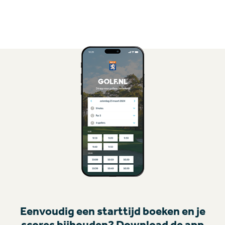
Eenvoudig een starttijd boeken en je
scores bijhouden? Download de app