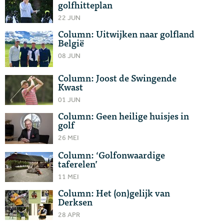
golfhitteplan
22 JUN
Column: Uitwijken naar golfland
België
08 JUN
Column: Joost de Swingende
Kwast
01 JUN
Column: Geen heilige huisjes in
golf
26 MEI
Column: ‘Golfonwaardige
taferelen’
11 MEI
Column: Het (on)gelijk van
Derksen
28 APR