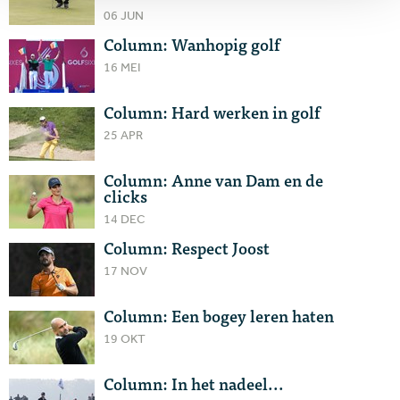
06 JUN
Column: Wanhopig golf
16 MEI
Column: Hard werken in golf
25 APR
Column: Anne van Dam en de
clicks
14 DEC
Column: Respect Joost
17 NOV
Column: Een bogey leren haten
19 OKT
Column: In het nadeel...