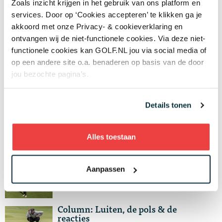
13 OKT
Zoals inzicht krijgen in het gebruik van ons platform en
services. Door op ‘Cookies accepteren’ te klikken ga je
Column: Genoeg troost zonder
akkoord met onze Privacy- & cookieverklaring en
Joost
ontvangen wij de niet-functionele cookies. Via deze niet-
12 SEP
functionele cookies kan GOLF.NL jou via social media of
Column: Genoeg troost zonder
op een andere site o.a. benaderen op basis van de door
Joost
jou bezochte pagina’s.
12 SEP
Column: Het lichaam van Luiten
Details tonen
06 JUL
Column: Bosch strikt zijn veters
Alles toestaan
25 JUN
Column: Onzekere golfvrouwen
Aanpassen
13 JUN
Column: Luiten, de pols & de
reacties