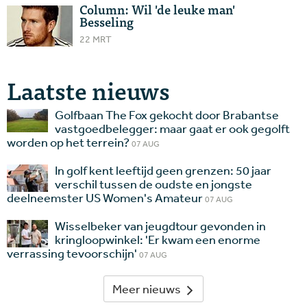
Column: Wil 'de leuke man'
Besseling
22 MRT
Laatste nieuws
Golfbaan The Fox gekocht door Brabantse
vastgoedbelegger: maar gaat er ook gegolft
worden op het terrein?
07 AUG
In golf kent leeftijd geen grenzen: 50 jaar
verschil tussen de oudste en jongste
deelneemster US Women's Amateur
07 AUG
Wisselbeker van jeugdtour gevonden in
kringloopwinkel: 'Er kwam een enorme
verrassing tevoorschijn'
07 AUG
Meer nieuws