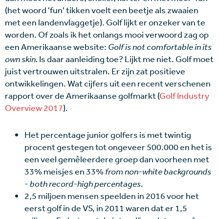
(het woord 'fun' tikken voelt een beetje als zwaaien
met een landenvlaggetje). Golf lijkt er onzeker van te
worden. Of zoals ik het onlangs mooi verwoord zag op
een Amerikaanse website:
Golf is not comfortable in its
own skin.
Is daar aanleiding toe? Lijkt me niet. Golf moet
juist vertrouwen uitstralen. Er zijn zat positieve
ontwikkelingen. Wat cijfers uit een recent verschenen
rapport over de Amerikaanse golfmarkt (
Golf Industry
Overview 2017
).
Het percentage junior golfers is met twintig
procent gestegen tot ongeveer 500.000 en het is
een veel gemêleerdere groep dan voorheen met
33% meisjes en 33%
from non-white backgrounds
- both record-high percentages
.
2,5 miljoen mensen speelden in 2016 voor het
eerst golf in de VS, in 2011 waren dat er 1,5