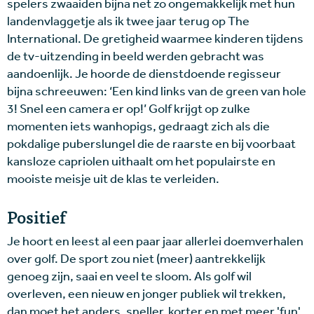
spelers zwaaiden bijna net zo ongemakkelijk met hun
landenvlaggetje als ik twee jaar terug op The
International. De gretigheid waarmee kinderen tijdens
de tv-uitzending in beeld werden gebracht was
aandoenlijk. Je hoorde de dienstdoende regisseur
bijna schreeuwen: ‘Een kind links van de green van hole
3! Snel een camera er op!’ Golf krijgt op zulke
momenten iets wanhopigs, gedraagt zich als die
pokdalige puberslungel die de raarste en bij voorbaat
kansloze capriolen uithaalt om het populairste en
mooiste meisje uit de klas te verleiden.
Positief
Je hoort en leest al een paar jaar allerlei doemverhalen
over golf. De sport zou niet (meer) aantrekkelijk
genoeg zijn, saai en veel te sloom. Als golf wil
overleven, een nieuw en jonger publiek wil trekken,
dan moet het anders, sneller, korter en met meer 'fun'