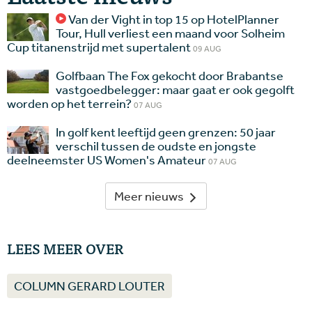
Van der Vight in top 15 op HotelPlanner
Tour, Hull verliest een maand voor Solheim
Cup titanenstrijd met supertalent
09 AUG
Golfbaan The Fox gekocht door Brabantse
vastgoedbelegger: maar gaat er ook gegolft
worden op het terrein?
07 AUG
In golf kent leeftijd geen grenzen: 50 jaar
verschil tussen de oudste en jongste
deelneemster US Women's Amateur
07 AUG
Meer nieuws
LEES MEER OVER
COLUMN GERARD LOUTER