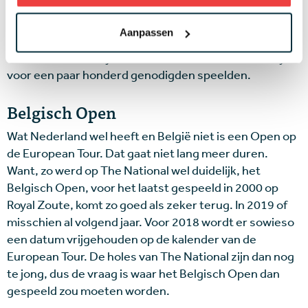
van The International bij Schiphol, daar is nu dus The
National in zijn thuisland België bijgekomen. Steensels
Aanpassen
glom terecht van trots tijdens het vier holes
demonstratierondje dat Pieters, Colsaerts en Detry
voor een paar honderd genodigden speelden.
Belgisch Open
Wat Nederland wel heeft en België niet is een Open op
de European Tour. Dat gaat niet lang meer duren.
Want, zo werd op The National wel duidelijk, het
Belgisch Open, voor het laatst gespeeld in 2000 op
Royal Zoute, komt zo goed als zeker terug. In 2019 of
misschien al volgend jaar. Voor 2018 wordt er sowieso
een datum vrijgehouden op de kalender van de
European Tour. De holes van The National zijn dan nog
te jong, dus de vraag is waar het Belgisch Open dan
gespeeld zou moeten worden.