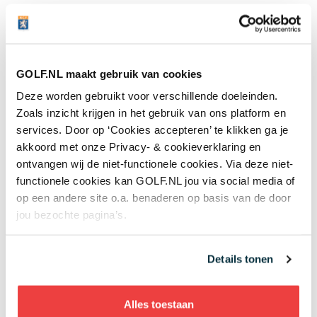
Topbaan
De goede prestaties van Colsaerts, Detry en met
name die van Pieters in de Ryder Cup en de Masters
zorgen voor meer media-aandacht. Dat heeft nog niet
GOLF.NL maakt gebruik van cookies
geleid tot een hausse aan nieuwe golfers, maar de
Deze worden gebruikt voor verschillende doeleinden.
sport zit wel degelijk in de lift. Het aantal
Zoals inzicht krijgen in het gebruik van ons platform en
geregistreerde spelers – allemaal clubleden want aan
services. Door op ‘Cookies accepteren’ te klikken ga je
vrije golfers doen ze (wijselijk?) niet in België - groeit
akkoord met onze Privacy- & cookieverklaring en
langzaam maar gestaag naar nu pakweg 63.000
ontvangen wij de niet-functionele cookies. Via deze niet-
golfers. En daar zit relatief gezien veel jonge jeugd bij.
functionele cookies kan GOLF.NL jou via social media of
op een andere site o.a. benaderen op basis van de door
jou bezochte pagina’s.
Na jaren van stilstand worden er eindelijk ook weer
nieuwe banen
geopend. Met The National Golf
Brussels is België in ieder geval een topbaan rijker. De
Details tonen
eerste negen holes gingen Tweede Pinksterdag open,
de tweede negen volgen in september. Bruno
Steensels is de architect. Bij ons tekende hij de holes
Alles toestaan