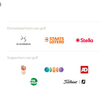
}
Domeinpartners van golf
Supporters van golf