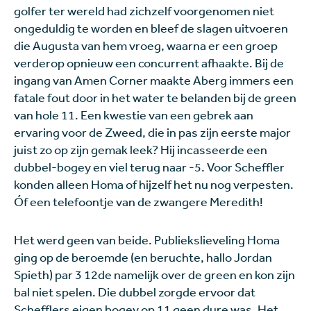
golfer ter wereld had zichzelf voorgenomen niet
ongeduldig te worden en bleef de slagen uitvoeren
die Augusta van hem vroeg, waarna er een groep
verderop opnieuw een concurrent afhaakte. Bij de
ingang van Amen Corner maakte Aberg immers een
fatale fout door in het water te belanden bij de green
van hole 11. Een kwestie van een gebrek aan
ervaring voor de Zweed, die in pas zijn eerste major
juist zo op zijn gemak leek? Hij incasseerde een
dubbel-bogey en viel terug naar -5. Voor Scheffler
konden alleen Homa of hijzelf het nu nog verpesten.
Óf een telefoontje van de zwangere Meredith!
Het werd geen van beide. Publiekslieveling Homa
ging op de beroemde (en beruchte, hallo Jordan
Spieth) par 3 12de namelijk over de green en kon zijn
bal niet spelen. Die dubbel zorgde ervoor dat
Schefflers eigen bogey op 11 geen dure was. Het