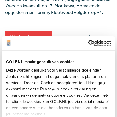
Zweden kwam uit op -7. Morikawa, Homa en de
opgeklommen Tommy Fleetwood volgden op -4.
Wijzig je instelling
en accepteer marketing
cookies om deze inhoud te kunnen bekijken.
GOLF.NL maakt gebruik van cookies
Deze worden gebruikt voor verschillende doeleinden.
Tiger 60ste
Zoals inzicht krijgen in het gebruik van ons platform en
services. Door op ‘Cookies accepteren’ te klikken ga je
Tiger Woods speelde zondag zijn 100ste Masters-
akkoord met onze Privacy- & cookieverklaring en
ronde op Augusta National. Op zijn kaart
ontvangen wij de niet-functionele cookies. Via deze niet-
verschenen drie bogeys, een dubbel en één birdie
functionele cookies kan GOLF.NL jou via social media of
voor een 77 (+5). Al met al kon de vijfvoudig
op een andere site o.a. benaderen op basis van de door
kampioen terugkijken op een teleurstellend
jou bezochte pagina’s.