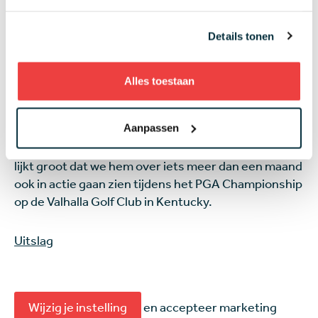
weekend, dat hij zaterdag begonnen was met een
10 over 82. Door die score, zijn hoogste in 307
rondes in majors, was er al gauw weer een einde
Details tonen
gekomen aan de feestvreugde na het
halen van zijn
24ste opeenvolgende cut op Augusta
een dag
Alles toestaan
eerder.
Aanpassen
Tiger werd uiteindelijk 60ste, oftewel laatste van de
spelers die er in het weekend nog bij waren. De kans
lijkt groot dat we hem over iets meer dan een maand
ook in actie gaan zien tijdens het PGA Championship
op de Valhalla Golf Club in Kentucky.
Uitslag
Wijzig je instelling
en accepteer marketing