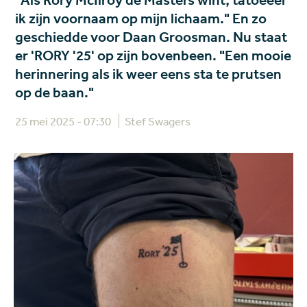
"Als Rory McIlroy de Masters wint, tatoeëer
ik zijn voornaam op mijn lichaam." En zo
geschiedde voor Daan Groosman. Nu staat
er 'RORY '25' op zijn bovenbeen. "Een mooie
herinnering als ik weer eens sta te prutsen
op de baan."
25 mei 2025 - 07:30
Stef Swagers