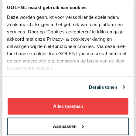
GOLF.NL maakt gebruik van cookies
Deze worden gebruikt voor verschillende doeleinden.
Zoals inzicht krijgen in het gebruik van ons platform en
Gerelateerd
services. Door op ‘Cookies accepteren’ te klikken ga je
akkoord met onze Privacy- & cookieverklaring en
ontvangen wij de niet-functionele cookies. Via deze niet-
Wat een ontknoping! McIlroy wint
functionele cookies kan GOLF.NL jou via social media of
de Masters en voltooit career
op een andere site o.a. benaderen op basis van de door
grand slam: 'Dit maakt alle jaren
jou bezochte pagina’s.
en alle close calls de moeite waard'
Details tonen
Van trotse Tiger Woods tot
uitzinnig thuisfront in Noord-
Alles toestaan
Ierland: dit zijn de reacties op
Rory McIlroys 'epische' Masters-
titel
Aanpassen