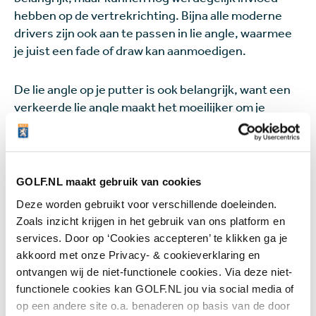
hebben op de vertrekrichting. Bijna alle moderne
drivers zijn ook aan te passen in lie angle, waarmee
je juist een fade of draw kan aanmoedigen.
De lie angle op je putter is ook belangrijk, want een
verkeerde lie angle maakt het moeilijker om je
natuurlijke zwaaibaan te volgen en zuiver contact
met de bal te maken. Hoe ver of dichtbij je bij de bal
staat met je putter is bepalend voor de juiste lie
angle. Als je dichtbij de bal staat is een meer upright
GOLF.NL maakt gebruik van cookies
lie angle beter, terwijl als je juist verder van de bal
Deze worden gebruikt voor verschillende doeleinden.
staat de lie angle flatter moet zijn.
Zoals inzicht krijgen in het gebruik van ons platform en
services. Door op ‘Cookies accepteren’ te klikken ga je
Net als de loft (zie punt 3) kan je dit laten controleren
akkoord met onze Privacy- & cookieverklaring en
- en eventueel aan laten passen - door een
ontvangen wij de niet-functionele cookies. Via deze niet-
clubfitter
.
functionele cookies kan GOLF.NL jou via social media of
op een andere site o.a. benaderen op basis van de door