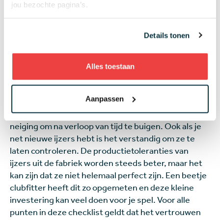
3. Controleer de lofts
jou bezochte pagina’s.
De loft - de hellingshoek van het clubblad - van een
Details tonen
golfclub heeft veel invloed op de balvlucht, de
hoeveelheid spin en de afstand. Als de lofts van je
club niet goed zijn kan dat zorgen voor te grote of te
Alles toestaan
kleine afstandsverschillen tussen je clubs. Door het
slaan van veel ballen kunnen de lofts van je clubs na
Aanpassen
verloop van tijd veranderen. Simpel gezegd: ze
buigen. Vooral gesmede ijzers (
forged
) hebben de
neiging om na verloop van tijd te buigen. Ook als je
net nieuwe ijzers hebt is het verstandig om ze te
laten controleren. De productietoleranties van
ijzers uit de fabriek worden steeds beter, maar het
kan zijn dat ze niet helemaal perfect zijn. Een beetje
clubfitter heeft dit zo opgemeten en deze kleine
investering kan veel doen voor je spel. Voor alle
punten in deze checklist geldt dat het vertrouwen