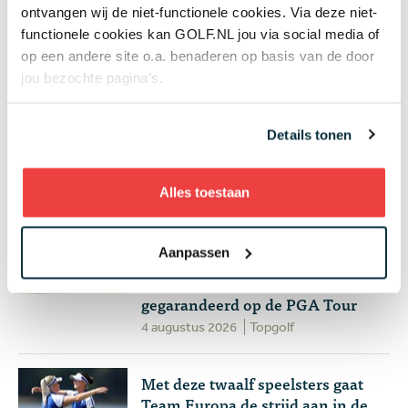
ontvangen wij de niet-functionele cookies. Via deze niet-
Luiten echt de makkelijkste
functionele cookies kan GOLF.NL jou via social media of
manier om te chippen
op een andere site o.a. benaderen op basis van de door
4 augustus 2026
Instructie
jou bezochte pagina’s.
Donald Trump claimt twee
Details tonen
clubtitels op eigen baan: 'Ik heb
talent, zij hebben dat niet'
4 augustus 2026
Nieuws
Alles toestaan
Wie speelt waar? Week 32 - Anne
Aanpassen
van Dam op zoek naar eerste
topresultaat en drama
gegarandeerd op de PGA Tour
4 augustus 2026
Topgolf
Met deze twaalf speelsters gaat
Team Europa de strijd aan in de