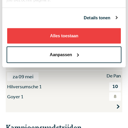
2
Amelisweerd 1
16
Houtrak 1
Details tonen
De Pan
za 09 mei
Alles toestaan
15
Toxandria 1
3
Noord Nederlandse 2
Aanpassen
De Pan
za 09 mei
10
Hilversumsche 1
8
Goyer 1
Kampioenswedstrijden