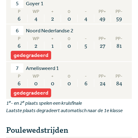
5
Goyer 1
P
WP
+
0
-
PP+
PP-
6
4
2
0
4
49
59
6
Noord Nederlandse 2
P
WP
+
0
-
PP+
PP-
6
2
1
0
5
27
81
gedegradeerd
7
Amelisweerd 1
P
WP
+
0
-
PP+
PP-
6
0
0
0
6
24
84
gedegradeerd
e
e
1
- en 2
plaats spelen een kruisfinale
Laatste plaats degradeert automatisch naar de 1e klasse
Poulewedstrijden