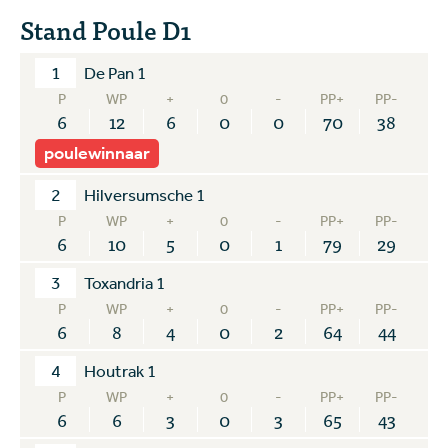
Stand Poule D1
1
De Pan 1
P
WP
+
0
-
PP+
PP-
6
12
6
0
0
70
38
poulewinnaar
2
Hilversumsche 1
P
WP
+
0
-
PP+
PP-
6
10
5
0
1
79
29
3
Toxandria 1
P
WP
+
0
-
PP+
PP-
6
8
4
0
2
64
44
4
Houtrak 1
P
WP
+
0
-
PP+
PP-
6
6
3
0
3
65
43