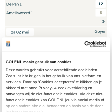
12
De Pan 1
6
Amelisweerd 1
Goyer
za 02 mei
10
Toxandria 1
8
Houtrak 1
GOLF.NL maakt gebruik van cookies
Goyer
za 02 mei
Deze worden gebruikt voor verschillende doeleinden.
Zoals inzicht krijgen in het gebruik van ons platform en
4
Noord Nederlandse 2
services. Door op ‘Cookies accepteren’ te klikken ga je
14
Hilversumsche 1
akkoord met onze Privacy- & cookieverklaring en
ontvangen wij de niet-functionele cookies. Via deze niet-
functionele cookies kan GOLF.NL jou via social media of
De Pan
za 09 mei
op een andere site o.a. benaderen op basis van de door
jou bezochte pagina’s.