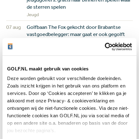
de sterren spelen
Jeugd
07 aug
Golfbaan The Fox gekocht door Brabantse
vastgoedbelegger: maar gaat er ook gegolft
worden op het terrein?
Banen & Clubs
07 aug
In golf kent leeftijd geen grenzen: 50 jaar
verschil tussen de oudste en jongste
GOLF.NL maakt gebruik van cookies
deelneemster US Women's Amateur
Deze worden gebruikt voor verschillende doeleinden.
Topgolf
Zoals inzicht krijgen in het gebruik van ons platform en
services. Door op ‘Cookies accepteren’ te klikken ga je
07 aug
Wisselbeker van jeugdtour gevonden in
akkoord met onze Privacy- & cookieverklaring en
kringloopwinkel: 'Er kwam een enorme
ontvangen wij de niet-functionele cookies. Via deze niet-
verrassing tevoorschijn'
functionele cookies kan GOLF.NL jou via social media of
Overig nieuws
op een andere site o.a. benaderen op basis van de door
jou bezochte pagina’s.
+ Toon meer