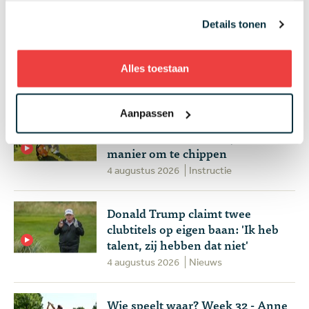
Details tonen
Meest gelezen
Alles toestaan
Aanpassen
Handen andersom: volgens Joost
Luiten echt de makkelijkste
manier om te chippen
4 augustus 2026
Instructie
Donald Trump claimt twee
clubtitels op eigen baan: 'Ik heb
talent, zij hebben dat niet'
4 augustus 2026
Nieuws
Wie speelt waar? Week 32 - Anne