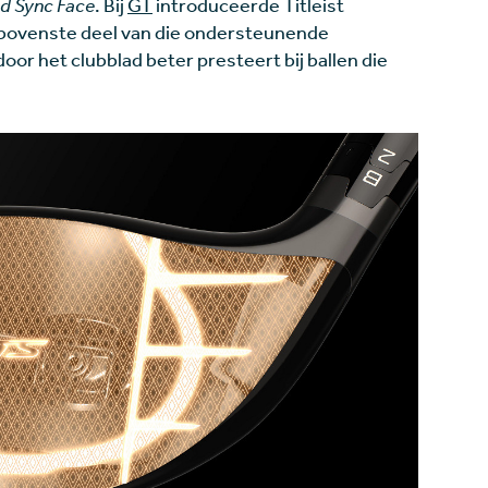
d Sync Face
. Bij
GT
introduceerde Titleist
et bovenste deel van die ondersteunende
oor het clubblad beter presteert bij ballen die