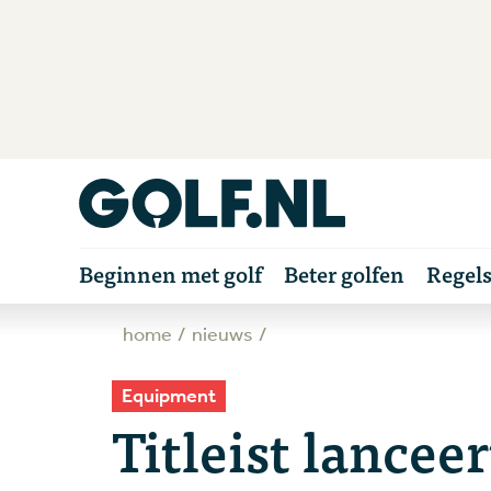
Beginnen met golf
Beter golfen
Regel
home
nieuws
Equipment
Titleist lancee