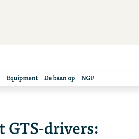
s
Equipment
De baan op
NGF
rt GTS-drivers: