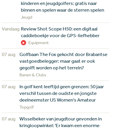
kinderen en jeugdgolfers: gratis naar
binnen en spelen waar de sterren spelen
Jeugd
Vandaag
Review Shot Scope H50: een digitaal
caddieboekje voor de GPS-liefhebber
Equipment
07 aug
Golfbaan The Fox gekocht door Brabantse
vastgoedbelegger: maar gaat er ook
gegolft worden op het terrein?
Banen & Clubs
07 aug
In golf kent leeftijd geen grenzen: 50 jaar
verschil tussen de oudste en jongste
deelneemster US Women's Amateur
Topgolf
07 aug
Wisselbeker van jeugdtour gevonden in
kringloopwinkel: 'Er kwam een enorme