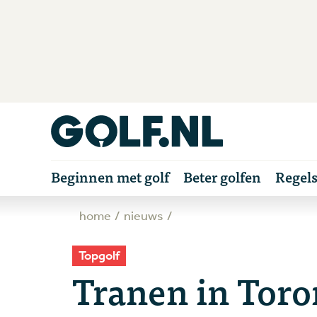
Beginnen met golf
Beter golfen
Regel
home
nieuws
Topgolf
Tranen in Toro