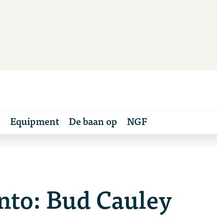
s
Equipment
De baan op
NGF
nto: Bud Cauley