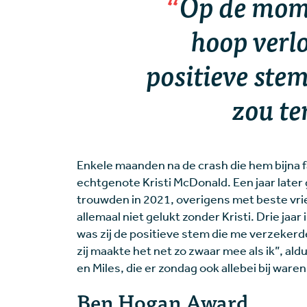
Op de mome
hoop verlo
positieve stem
zou te
Enkele maanden na de crash die hem bijna f
echtgenote Kristi McDonald. Een jaar later 
trouwden in 2021, overigens met beste vri
allemaal niet gelukt zonder Kristi. Drie jaa
was zij de positieve stem die me verzekerd
zij maakte het net zo zwaar mee als ik”, a
en Miles, die er zondag ook allebei bij waren
Ben Hogan Award