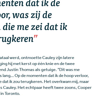
nten dat ik de
or, was zij de
 die me zei dat ik
rugkeren
ataal werd, ontmoette Cauley zijn latere
ging hij met kerst op één knie en de twee
end Justin Thomas als getuige. “Dit was me
r is lang… Op de momenten dat ik de hoop verloor,
e dat ik zou terugkeren. Het overkwam mij, maar
ldus Cauley. Het echtpaar heeft twee zoons, Cooper
 in Toronto.