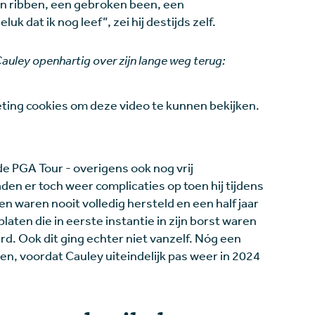
ken ribben, een gebroken been, een
k dat ik nog leef”, zei hij destijds zelf.
uley openhartig over zijn lange weg terug:
ing cookies om deze video te kunnen bekijken.
de PGA Tour - overigens ook nog vrij
den er toch weer complicaties op toen hij tijdens
ben waren nooit volledig hersteld en een half jaar
aten die in eerste instantie in zijn borst waren
d. Ook dit ging echter niet vanzelf. Nóg een
en, voordat Cauley uiteindelijk pas weer in 2024