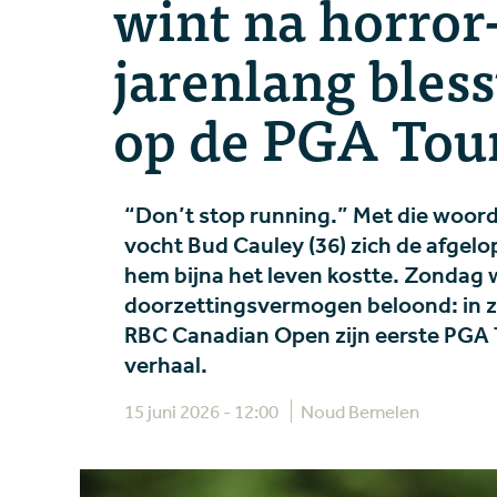
wint na horror
jarenlang bless
op de PGA Tou
“Don’t stop running.” Met die woord
vocht Bud Cauley (36) zich de afgelo
hem bijna het leven kostte. Zondag 
doorzettingsvermogen beloond: in zi
RBC Canadian Open zijn eerste PGA To
verhaal.
15 juni 2026 - 12:00
Noud Bemelen