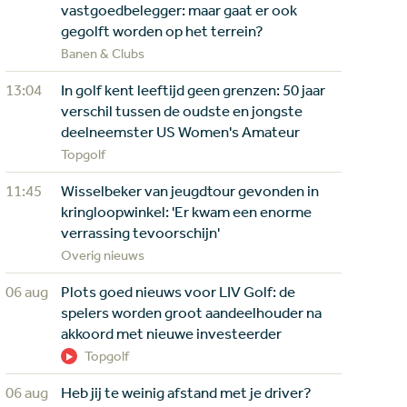
vastgoedbelegger: maar gaat er ook
gegolft worden op het terrein?
Banen & Clubs
13:04
In golf kent leeftijd geen grenzen: 50 jaar
verschil tussen de oudste en jongste
deelneemster US Women's Amateur
Topgolf
11:45
Wisselbeker van jeugdtour gevonden in
kringloopwinkel: 'Er kwam een enorme
verrassing tevoorschijn'
Overig nieuws
06 aug
Plots goed nieuws voor LIV Golf: de
spelers worden groot aandeelhouder na
akkoord met nieuwe investeerder
Topgolf
06 aug
Heb jij te weinig afstand met je driver?