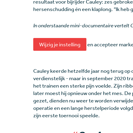
resultaat voor bijrijder Cauley: zes gebro
hersenschudding én een klaplong. “Ik heb gelu
In onderstaande mini-documentaire vertelt Ca
Wijzig je instelling
en accepteer market
Cauley keerde hetzelfde jaar nog terug op 
verdienstelijk - maar in september 2020 tra
het trainen een sterke pijn voelde. Zijn rib
later moest hij opnieuw onder het mes. De pl
gezet, dienden nu weer te worden verwijder
operatie en een lange herstelperiode volgd
zijn eerste toernooi speelde.