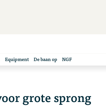
s
Equipment
De baan op
NGF
voor grote sprong