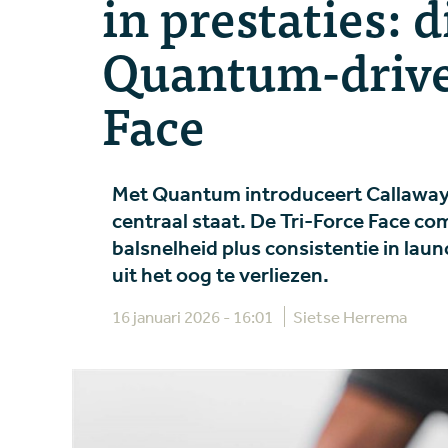
in prestaties: d
Quantum-drive
Face
Met Quantum introduceert Callaway 
centraal staat. De Tri-Force Face co
balsnelheid plus consistentie in lau
uit het oog te verliezen.
16 januari 2026 - 16:01
Sietse Herrema