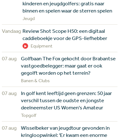
kinderen en jeugdgolfers: gratis naar
binnen en spelen waar de sterren spelen
Jeugd
Vandaag
Review Shot Scope H50: een digitaal
caddieboekje voor de GPS-liefhebber
Equipment
07 aug
Golfbaan The Fox gekocht door Brabantse
vastgoedbelegger: maar gaat er ook
gegolft worden op het terrein?
Banen & Clubs
07 aug
In golf kent leeftijd geen grenzen: 50 jaar
verschil tussen de oudste en jongste
deelneemster US Women's Amateur
Topgolf
07 aug
Wisselbeker van jeugdtour gevonden in
kringloopwinkel: 'Er kwam een enorme