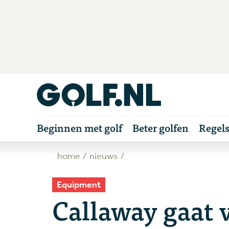
Beginnen met golf
Beter golfen
Regel
home
nieuws
Equipment
Callaway gaat 