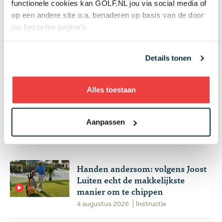
functionele cookies kan GOLF.NL jou via social media of
07 aug
Wisselbeker van jeugdtour gevonden in
op een andere site o.a. benaderen op basis van de door
kringloopwinkel: 'Er kwam een enorme
jou bezochte pagina’s.
verrassing tevoorschijn'
Overig nieuws
Details tonen
+ Toon meer
Alles toestaan
Aanpassen
Meest gelezen
Handen andersom: volgens Joost
Luiten echt de makkelijkste
manier om te chippen
4 augustus 2026
Instructie