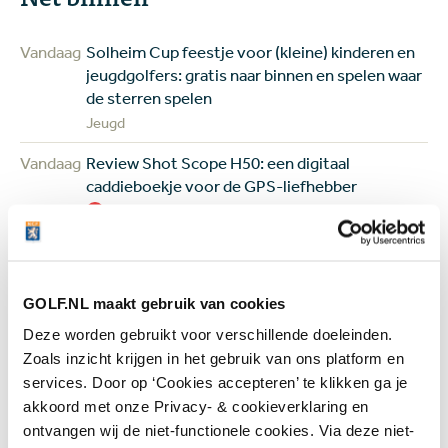
Vandaag
Solheim Cup feestje voor (kleine) kinderen en
jeugdgolfers: gratis naar binnen en spelen waar
de sterren spelen
Jeugd
Vandaag
Review Shot Scope H50: een digitaal
caddieboekje voor de GPS-liefhebber
Equipment
07 aug
Golfbaan The Fox gekocht door Brabantse
vastgoedbelegger: maar gaat er ook gegolft
worden op het terrein?
GOLF.NL maakt gebruik van cookies
Banen & Clubs
Deze worden gebruikt voor verschillende doeleinden.
Zoals inzicht krijgen in het gebruik van ons platform en
07 aug
In golf kent leeftijd geen grenzen: 50 jaar
services. Door op ‘Cookies accepteren’ te klikken ga je
verschil tussen de oudste en jongste
deelneemster US Women's Amateur
akkoord met onze Privacy- & cookieverklaring en
ontvangen wij de niet-functionele cookies. Via deze niet-
Topgolf