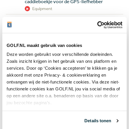
caddieboekje voor de GPS-liefhebber
Equipment
07 aug
Golfbaan The Fox gekocht door Brabantse
vastgoedbelegger: maar gaat er ook gegolft
worden op het terrein?
Banen & Clubs
GOLF.NL maakt gebruik van cookies
07 aug
In golf kent leeftijd geen grenzen: 50 jaar
Deze worden gebruikt voor verschillende doeleinden.
verschil tussen de oudste en jongste
Zoals inzicht krijgen in het gebruik van ons platform en
deelneemster US Women's Amateur
services. Door op ‘Cookies accepteren’ te klikken ga je
Topgolf
akkoord met onze Privacy- & cookieverklaring en
ontvangen wij de niet-functionele cookies. Via deze niet-
functionele cookies kan GOLF.NL jou via social media of
+ Toon meer
op een andere site o.a. benaderen op basis van de door
jou bezochte pagina’s.
Meest gelezen
Details tonen