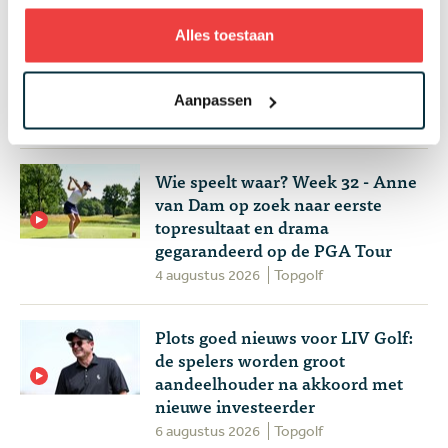
Alles toestaan
Handen andersom: volgens Joost
Luiten echt de makkelijkste
manier om te chippen
Aanpassen
4 augustus 2026
Instructie
Wie speelt waar? Week 32 - Anne
van Dam op zoek naar eerste
topresultaat en drama
gegarandeerd op de PGA Tour
4 augustus 2026
Topgolf
Plots goed nieuws voor LIV Golf:
de spelers worden groot
aandeelhouder na akkoord met
nieuwe investeerder
6 augustus 2026
Topgolf