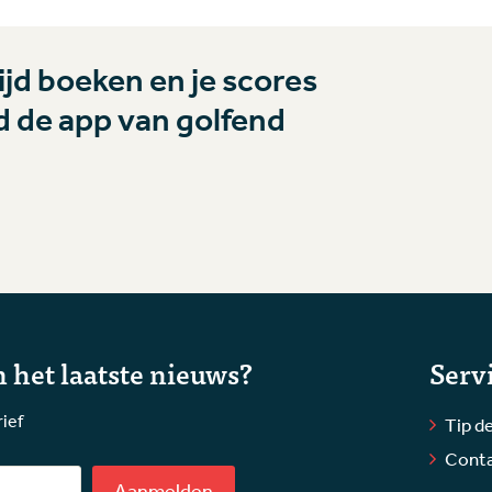
jd boeken en je scores
 de app van golfend
 het laatste nieuws?
Serv
rief
Tip de
Cont
Aanmelden