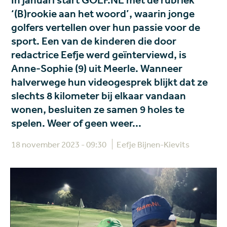
In januari start GOLF.NL met de rubriek
‘(B)rookie aan het woord’, waarin jonge
golfers vertellen over hun passie voor de
sport. Een van de kinderen die door
redactrice Eefje werd geïnterviewd, is
Anne-Sophie (9) uit Meerle. Wanneer
halverwege hun videogesprek blijkt dat ze
slechts 8 kilometer bij elkaar vandaan
wonen, besluiten ze samen 9 holes te
spelen. Weer of geen weer...
18 november 2023 - 09:30
Eefje Bijnen-Kievits