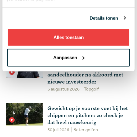
Wie speelt waar? Week 32 - Anne
van Dam op zoek naar eerste
Details tonen
topresultaat en drama
gegarandeerd op de PGA Tour
Alles toestaan
4 augustus 2026
Topgolf
Aanpassen
Plots goed nieuws voor LIV Golf:
de spelers worden groot
aandeelhouder na akkoord met
nieuwe investeerder
6 augustus 2026
Topgolf
Gewicht op je voorste voet bij het
chippen en pitchen: zo check je
dat heel nauwkeurig
30 juli 2026
Beter golfen