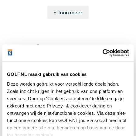
+ Toon meer
Meest gelezen
Handen andersom: volgens Joost
Luiten echt de makkelijkste
GOLF.NL maakt gebruik van cookies
manier om te chippen
Deze worden gebruikt voor verschillende doeleinden.
4 augustus 2026
Instructie
Zoals inzicht krijgen in het gebruik van ons platform en
services. Door op ‘Cookies accepteren’ te klikken ga je
akkoord met onze Privacy- & cookieverklaring en
Donald Trump claimt twee
ontvangen wij de niet-functionele cookies. Via deze niet-
clubtitels op eigen baan: 'Ik heb
functionele cookies kan GOLF.NL jou via social media of
talent, zij hebben dat niet'
op een andere site o.a. benaderen op basis van de door
4 augustus 2026
Nieuws
jou bezochte pagina’s.