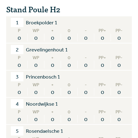
Stand Poule H2
1
Broekpolder 1
P
WP
+
0
-
PP+
PP-
0
0
0
0
0
0
0
2
Grevelingenhout 1
P
WP
+
0
-
PP+
PP-
0
0
0
0
0
0
0
3
Princenbosch 1
P
WP
+
0
-
PP+
PP-
0
0
0
0
0
0
0
4
Noordwijkse 1
P
WP
+
0
-
PP+
PP-
0
0
0
0
0
0
0
5
Rosendaelsche 1