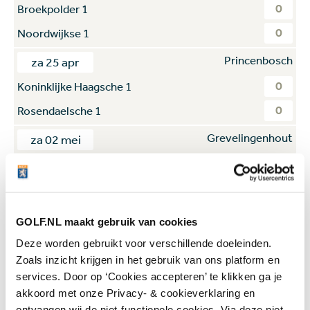
0
Broekpolder 1
0
Noordwijkse 1
Princenbosch
za 25 apr
0
Koninklijke Haagsche 1
0
Rosendaelsche 1
Grevelingenhout
za 02 mei
0
Broekpolder 1
0
Kennemer 1
Grevelingenhout
za 02 mei
GOLF.NL maakt gebruik van cookies
0
Noordwijkse 1
Deze worden gebruikt voor verschillende doeleinden.
Zoals inzicht krijgen in het gebruik van ons platform en
0
Koninklijke Haagsche 1
services. Door op ‘Cookies accepteren’ te klikken ga je
Grevelingenhout
za 02 mei
akkoord met onze Privacy- & cookieverklaring en
ontvangen wij de niet-functionele cookies. Via deze niet-