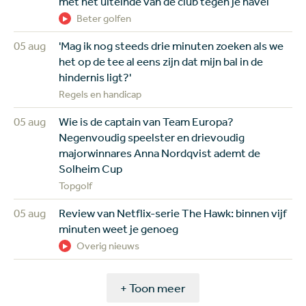
met het uiteinde van de club tegen je navel
Beter golfen
05 aug
'Mag ik nog steeds drie minuten zoeken als we
het op de tee al eens zijn dat mijn bal in de
hindernis ligt?'
Regels en handicap
05 aug
Wie is de captain van Team Europa?
Negenvoudig speelster en drievoudig
majorwinnares Anna Nordqvist ademt de
Solheim Cup
Topgolf
05 aug
Review van Netflix-serie The Hawk: binnen vijf
minuten weet je genoeg
Overig nieuws
+ Toon meer