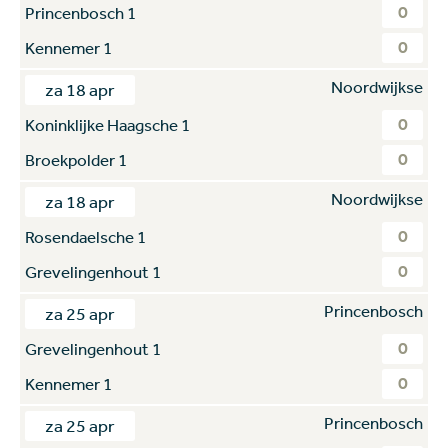
0
Princenbosch 1
0
Kennemer 1
Noordwijkse
za 18 apr
0
Koninklijke Haagsche 1
0
Broekpolder 1
Noordwijkse
za 18 apr
0
Rosendaelsche 1
0
Grevelingenhout 1
Princenbosch
za 25 apr
0
Grevelingenhout 1
0
Kennemer 1
Princenbosch
za 25 apr