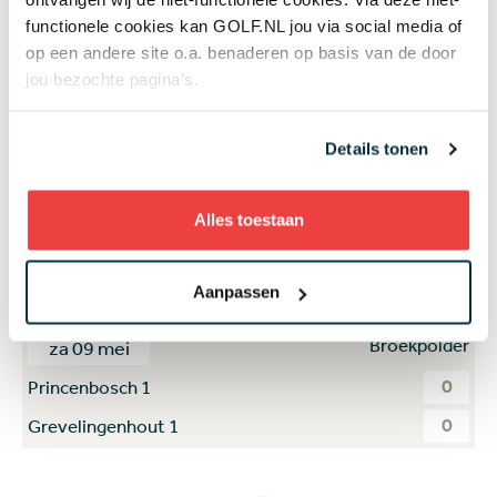
0
Rosendaelsche 1
functionele cookies kan GOLF.NL jou via social media of
0
Princenbosch 1
op een andere site o.a. benaderen op basis van de door
jou bezochte pagina’s.
Broekpolder
za 09 mei
0
Kennemer 1
Details tonen
0
Koninklijke Haagsche 1
Broekpolder
Alles toestaan
za 09 mei
0
Noordwijkse 1
Aanpassen
0
Rosendaelsche 1
Broekpolder
za 09 mei
0
Princenbosch 1
0
Grevelingenhout 1