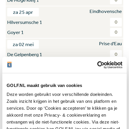
Eindhovensche
za 25 apr
0
Hilversumsche 1
0
Goyer 1
Prise d'Eau
za 02 mei
0
De Gelpenberg 1
0
Houtrak 1
Prise d'Eau
za 02 mei
GOLF.NL maakt gebruik van cookies
0
De Hoge Kleij 1
Deze worden gebruikt voor verschillende doeleinden.
0
Hilversumsche 1
Zoals inzicht krijgen in het gebruik van ons platform en
Prise d'Eau
za 02 mei
services. Door op ‘Cookies accepteren’ te klikken ga je
akkoord met onze Privacy- & cookieverklaring en
0
Goyer 1
ontvangen wij de niet-functionele cookies. Via deze niet-
0
Eindhovensche 1
functionele cookies kan GOLF.NL jou via social media of