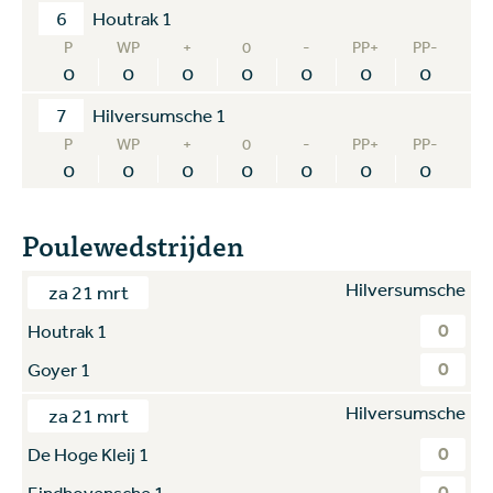
6
Houtrak 1
P
WP
+
0
-
PP+
PP-
0
0
0
0
0
0
0
7
Hilversumsche 1
P
WP
+
0
-
PP+
PP-
0
0
0
0
0
0
0
Poulewedstrijden
Hilversumsche
za 21 mrt
0
Houtrak 1
0
Goyer 1
Hilversumsche
za 21 mrt
0
De Hoge Kleij 1
0
Eindhovensche 1