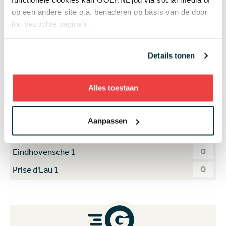
op een andere site o.a. benaderen op basis van de door
De Gelpenberg
za 09 mei
jou bezochte pagina’s.
0
Houtrak 1
0
Hilversumsche 1
Details tonen
De Gelpenberg
za 09 mei
Alles toestaan
0
De Hoge Kleij 1
0
Goyer 1
Aanpassen
De Gelpenberg
za 09 mei
0
Eindhovensche 1
0
Prise d'Eau 1