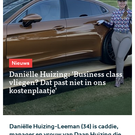
Nieuws
Daniëlle Huizing: 'Business class
vliegen? Dat past niet in ons
kostenplaatje'
Daniëlle Huizing-Leeman (34) is caddie,
manager en vrouw van Daan Huizing die