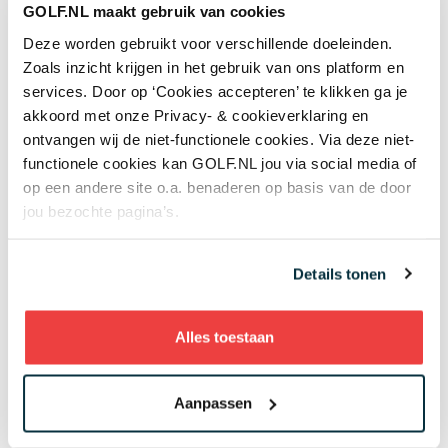
prachtige plekken
GOLF.NL maakt gebruik van cookies
Deze worden gebruikt voor verschillende doeleinden.
Bij de keuze voor hotels zijn dit voor ons de
Zoals inzicht krijgen in het gebruik van ons platform en
belangrijkste factoren: goede gymfaciliteiten,
services. Door op ‘Cookies accepteren’ te klikken ga je
niet te ver van de golfbaan, goede
akkoord met onze Privacy- & cookieverklaring en
parkeermogelijkheid, kamers geluiddicht met
ontvangen wij de niet-functionele cookies. Via deze niet-
airconditioning en blinderende gordijnen en
functionele cookies kan GOLF.NL jou via social media of
idealiter een prettig restaurant in het hotel. Het
op een andere site o.a. benaderen op basis van de door
bed moet 1.80 meter breed zijn, anders kiezen
jou bezochte pagina’s.
we voor twee aparte bedden. Bij Hilton doen we
dat sowieso, want de ervaring heeft ons geleerd
Details tonen
dat hun double-bed echt een drama is. Als Daan
zich omdraait, vlieg ik de lucht in en andersom. En
vliegen doen we al genoeg!
Alles toestaan
Avontuur
Aanpassen
Nee, reizen is absoluut niet het leukste
onderdeel van ons leven. Tijd voor sightseeing