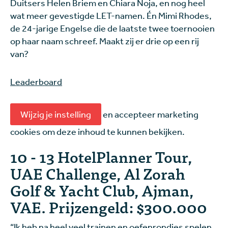
Duitsers Helen Briem en Chiara Noja, en nog heel
wat meer gevestigde LET-namen. Én Mimi Rhodes,
de 24-jarige Engelse die de laatste twee toernooien
op haar naam schreef. Maakt zij er drie op een rij
van?
Leaderboard
Wijzig je instelling
en accepteer marketing
cookies om deze inhoud te kunnen bekijken.
10 - 13 HotelPlanner Tour,
UAE Challenge, Al Zorah
Golf & Yacht Club, Ajman,
VAE. Prijzengeld: $300.000
“Ik heb na heel veel trainen en oefenrondjes spelen