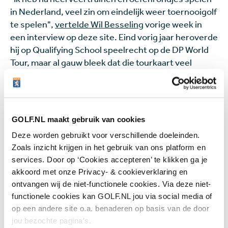
in Nederland, veel zin om eindelijk weer toernooigolf
te spelen",
vertelde Wil Besseling
vorige week in
een interview op deze site. Eind vorig jaar heroverde
hij op Qualifying School speelrecht op de DP World
Tour, maar al gauw bleek dat die tourkaart veel
minder waard was dan gedacht (en gehoopt). De
Westfries kwam al sinds het Mauritius Open in
december niet meer in actie, tot nu. Besseling heeft
besloten op de HotelPlanner Tour weer wat
GOLF.NL maakt gebruik van cookies
wedstrijdritme op te doen, voordat hij binnenkort -
Deze worden gebruikt voor verschillende doeleinden.
zo denkt hij zelf - op meer starts kan rekenen.
Zoals inzicht krijgen in het gebruik van ons platform en
services. Door op ‘Cookies accepteren’ te klikken ga je
Vijf Nederlanders
akkoord met onze Privacy- & cookieverklaring en
ontvangen wij de niet-functionele cookies. Via deze niet-
Daan Huizing, Lars van Meijel, Vince van Veen en
functionele cookies kan GOLF.NL jou via social media of
Aydan Verdonk brengen het aantal Nederlanders in
op een andere site o.a. benaderen op basis van de door
de UAE Challenge op vijf. Voor die laatste geldt
jou bezochte pagina’s.
eigenlijk hetzelfde als Besseling. Longhitter