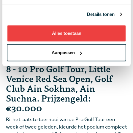
Verdonk promoveerde via de Pro Golf Tour naar de
HotelPlanner Tour, maar door zijn lage 'exemption
Details tonen
category' speelde hij in 2025 nog niet één toernooi.
Vanaf deze week kan ook Verdonk zich echter gaan
Alles toestaan
bewijzen!
Leaderboard
Aanpassen
8 - 10 Pro Golf Tour, Little
Venice Red Sea Open, Golf
Club Ain Sokhna, Ain
Suchna. Prijzengeld:
€30.000
Bij het laatste toernooi van de Pro Golf Tour een
week of twee geleden,
kleurde het podium compleet