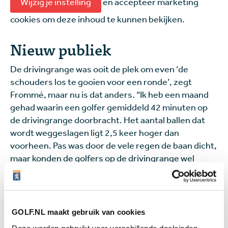
Wijzig je instelling
en accepteer marketing
cookies om deze inhoud te kunnen bekijken.
Nieuw publiek
De drivingrange was ooit de plek om even ‘de
schouders los te gooien voor een ronde’, zegt
Frommé, maar nu is dat anders. “Ik heb een maand
gehad waarin een golfer gemiddeld 42 minuten op
de drivingrange doorbracht. Het aantal ballen dat
wordt weggeslagen ligt 2,5 keer hoger dan
voorheen. Pas was door de vele regen de baan dicht,
maar konden de golfers op de drivingrange wel
virtueel onze baan spelen. De thematische events
als Oktober Fest en Après Ski zijn een groot succes.
Bovendien spreek je nieuw publiek aan. Ik heb zelf
nog leren golfen tussen de grijze mannen, maar daar
GOLF.NL maakt gebruik van cookies
is hier geen sprake van. Onze golfprofessionals
Deze worden gebruikt voor verschillende doeleinden.