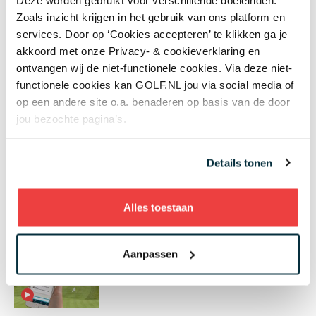
gebruiken de mogelijkheden ook tijdens hun
Zoals inzicht krijgen in het gebruik van ons platform en
lessen.” Maar de Goese Golf wordt geen ChiChi of
services. Door op ‘Cookies accepteren’ te klikken ga je
GolfLounge. Frommé: “Dat is een prima concept,
akkoord met onze Privacy- & cookieverklaring en
maar wij houden de horeca bijvoorbeeld in het
ontvangen wij de niet-functionele cookies. Via deze niet-
restaurant, en verplaatsen die alleen bij aparte
functionele cookies kan GOLF.NL jou via social media of
events naar de drivingrange.”
op een andere site o.a. benaderen op basis van de door
jou bezochte pagina’s.
Gerelateerd
Details tonen
Eclectic: de ideale spelvorm voor
alle niveaus
Alles toestaan
Aanpassen
Handige apps voor golfers