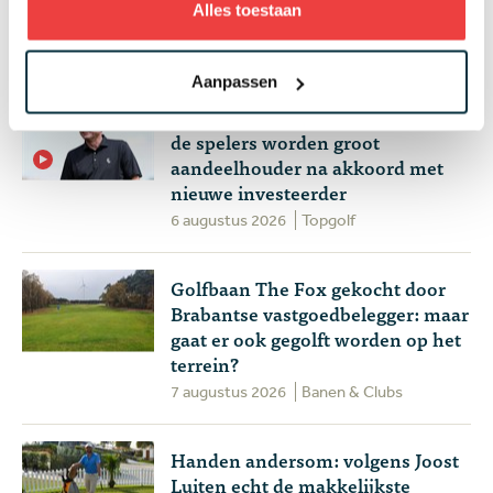
Alles toestaan
gegarandeerd op de PGA Tour
4 augustus 2026
Topgolf
Aanpassen
Plots goed nieuws voor LIV Golf:
de spelers worden groot
aandeelhouder na akkoord met
nieuwe investeerder
6 augustus 2026
Topgolf
Golfbaan The Fox gekocht door
Brabantse vastgoedbelegger: maar
gaat er ook gegolft worden op het
terrein?
7 augustus 2026
Banen & Clubs
Handen andersom: volgens Joost
Luiten echt de makkelijkste