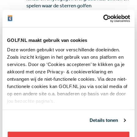
spelen waar de sterren golfen
Jeugd
07 aug
Golfbaan The Fox gekocht door Brabantse
vastgoedbelegger: maar gaat er ook gegolft
worden op het terrein?
GOLF.NL maakt gebruik van cookies
Banen & Clubs
Deze worden gebruikt voor verschillende doeleinden.
Zoals inzicht krijgen in het gebruik van ons platform en
services. Door op ‘Cookies accepteren’ te klikken ga je
+ Toon meer
akkoord met onze Privacy- & cookieverklaring en
ontvangen wij de niet-functionele cookies. Via deze niet-
functionele cookies kan GOLF.NL jou via social media of
op een andere site o.a. benaderen op basis van de door
Meest gelezen
jou bezochte pagina’s.
Wie speelt waar? Week 32 - Anne
Details tonen
van Dam op zoek naar eerste
topresultaat en drama