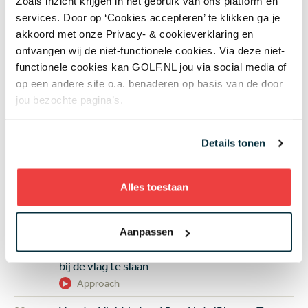
Zoals inzicht krijgen in het gebruik van ons platform en
services. Door op ‘Cookies accepteren’ te klikken ga je
Net binnen
akkoord met onze Privacy- & cookieverklaring en
ontvangen wij de niet-functionele cookies. Via deze niet-
12:34
De nieuwe generatie klopt op de deur: 17-jarige
functionele cookies kan GOLF.NL jou via social media of
sterren Huang en Talley schitteren met
op een andere site o.a. benaderen op basis van de door
bijzondere titels
jou bezochte pagina’s.
Topgolf
11:58
Wéér wint een jonkie op de PGA Tour, maar zijn
Details tonen
moeder brengt Michael Brennan (24) het
mooiste nieuws: 'Oh mijn God, we gaan naar de
Alles toestaan
Masters!'
Topgolf
Aanpassen
10 aug
Moeite met een pitch van 50 meter? Dit
simpele wedgesysteem helpt je de bal dichter
bij de vlag te slaan
Approach