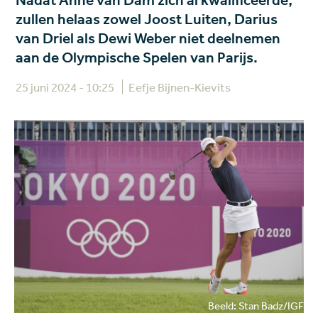
Nadat Anne van Dam zich al kwalificeerde,
zullen helaas zowel Joost Luiten, Darius
van Driel als Dewi Weber niet deelnemen
aan de Olympische Spelen van Parijs.
25 juni 2024 - 10:25
Eefje Bijnen-Kievits
Beeld: Stan Badz/IGF