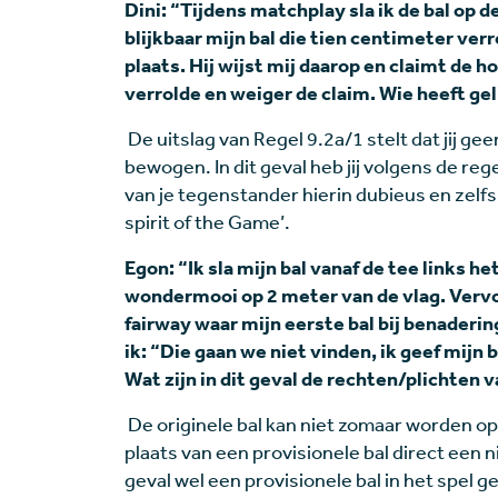
Dini: “Tijdens matchplay sla ik de bal op 
blijkbaar mijn bal die tien centimeter ver
plaats. Hij wijst mij daarop en claimt de ho
verrolde en weiger de claim. Wie heeft gel
De uitslag van Regel 9.2a/1 stelt dat jij gee
bewogen. In dit geval heb jij volgens de re
van je tegenstander hierin dubieus en zelfs
spirit of the Game’.
Egon: “Ik sla mijn bal vanaf de tee links he
wondermooi op 2 meter van de vlag. Vervol
fairway waar mijn eerste bal bij benadering
ik: “Die gaan we niet vinden, ik geef mijn 
Wat zijn in dit geval de rechten/plichten 
De originele bal kan niet zomaar worden o
plaats van een provisionele bal direct een n
geval wel een provisionele bal in het spel 