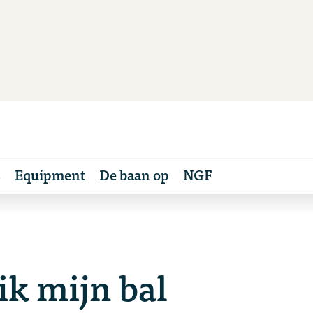
s
Equipment
De baan op
NGF
k mijn bal