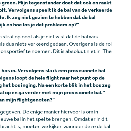
de green. Mijn tegenstander doet dat ook en raakt
rolt. Vervolgens speelt ik de bal van de verkeerde
le. Ik zeg niet gezien te hebben dat de bal
ijk en hoe los je dat probleem op?”
n straf oploopt als je niet wist dat de bal was
gels dus niets verkeerd gedaan. Overigens is de rol
 onsportief te noemen. Dit is absoluut niet in ‘The
t bos in. Vervolgens sla ik een provisionele bal
gens loopt de hele flight naar het punt op de
 het bos inging. Na een korte blik in het bos zeg
bal op en ga verder met mijn provisionele bal.”
van mijn flightgenoten?”
pgegeven. De enige manier hiervoor is om in
ieuwe bal in het spel te brengen. Omdat er in dit
gebracht is, moeten we kijken wanneer deze de bal