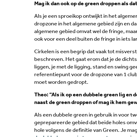
Mag ik dan ook op de green droppen als dat 
Als je een sproeikop ontwijkt in het algem
dropzone in het algemene gebied zijn en da
algemene gebied omvat wel de fringe, maar 
ook voor een deel buiten de fringe in iets la
Cirkelen is een begrip dat vaak tot misversta
beschreven. Het gaat erom dat je de dichtstb
liggen, je met de ligging, stand en swing ge
referentiepunt voor de dropzone van 1 clubl
moet worden gedropt.
Theo: “Als ik op een dubbele green lig en d
naast de green droppen of mag ik hem ge
Als een dubbele green in gebruik in voor tw
geprepareerde gebied dat beide holes omva
hole volgens de definitie van Green. Je ma