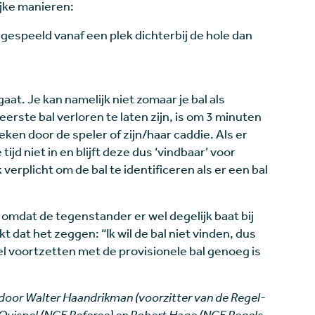
ijke manieren:
espeeld vanaf een plek dichterbij de hole dan
.
aat. Je kan namelijk niet zomaar je bal als
erste bal verloren te laten zijn, is om 3 minuten
eken door de speler of zijn/haar caddie. Als er
d niet in en blijft deze dus ‘vindbaar’ voor
verplicht om de bal te identificeren als er een bal
y omdat de tegenstander er wel degelijk baat bij
kt dat het zeggen: “Ik wil de bal niet vinden, dus
l voortzetten met de provisionele bal genoeg is
 door Walter Haandrikman (voorzitter van de Regel-
uispel (NGF Referee) en Robert Hage (NGF Regels