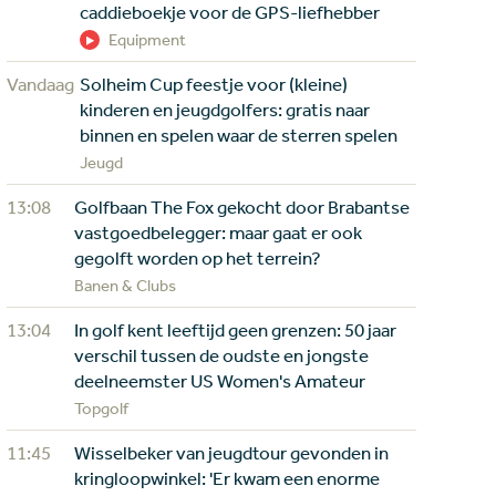
caddieboekje voor de GPS-liefhebber
Equipment
Vandaag
Solheim Cup feestje voor (kleine)
kinderen en jeugdgolfers: gratis naar
binnen en spelen waar de sterren spelen
Jeugd
13:08
Golfbaan The Fox gekocht door Brabantse
vastgoedbelegger: maar gaat er ook
gegolft worden op het terrein?
Banen & Clubs
13:04
In golf kent leeftijd geen grenzen: 50 jaar
verschil tussen de oudste en jongste
deelneemster US Women's Amateur
Topgolf
11:45
Wisselbeker van jeugdtour gevonden in
kringloopwinkel: 'Er kwam een enorme