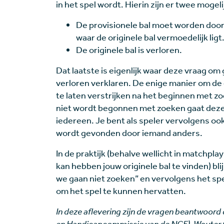
in het spel wordt. Hierin zijn er twee mogel
De provisionele bal moet worden doorg
waar de originele bal vermoedelijk ligt
De originele bal is verloren.
Dat laatste is eigenlijk waar deze vraag om g
verloren verklaren. De enige manier om de e
te laten verstrijken na het beginnen met zo
niet wordt begonnen met zoeken gaat deze tij
iedereen. Je bent als speler vervolgens ook 
wordt gevonden door iemand anders.
In de praktijk (behalve wellicht in matchpla
kan hebben jouw originele bal te vinden) blij
we gaan niet zoeken” en vervolgens het spe
om het spel te kunnen hervatten.
In deze aflevering zijn de vragen beantwoord
en Handicapcommissie van de NGF), Wouter Q