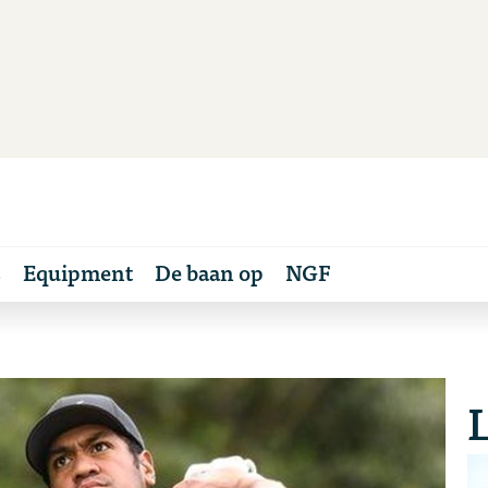
s
Equipment
De baan op
NGF