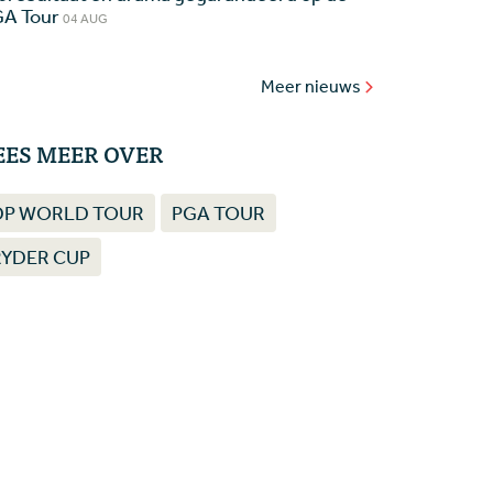
A Tour
04 AUG
Meer nieuws
EES MEER OVER
DP WORLD TOUR
PGA TOUR
RYDER CUP