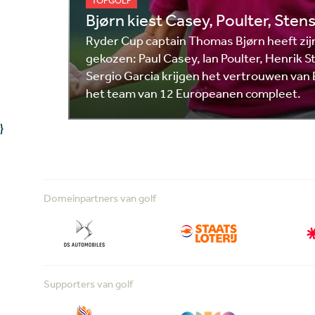
TOPGOLF
Bjørn kiest Casey, Poulter, Sten
Ryder Cup captain Thomas Bjørn heeft zijn
gekozen: Paul Casey, Ian Poulter, Henrik 
Sergio Garcia krijgen het vertrouwen van
het team van 12 Europeanen compleet.
}
Domeinpartners van golf
Supporters van golf