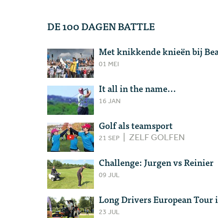
DE 100 DAGEN BATTLE
Met knikkende knieën bij Bea
01 MEI
It all in the name...
16 JAN
Golf als teamsport
ZELF GOLFEN
21 SEP
Challenge: Jurgen vs Reinier
09 JUL
Long Drivers European Tour
23 JUL