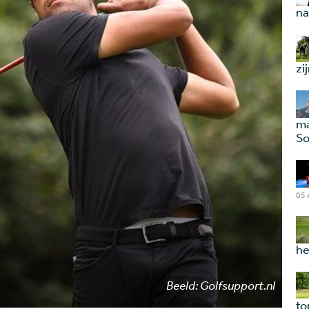
na
zi
ma
So
05
he
Beeld: Golfsupport.nl
to