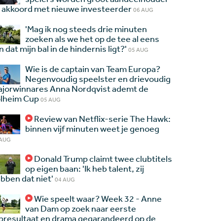
 akkoord met nieuwe investeerder
06 AUG
'Mag ik nog steeds drie minuten
zoeken als we het op de tee al eens
jn dat mijn bal in de hindernis ligt?'
05 AUG
Wie is de captain van Team Europa?
Negenvoudig speelster en drievoudig
jorwinnares Anna Nordqvist ademt de
lheim Cup
05 AUG
Review van Netflix-serie The Hawk:
binnen vijf minuten weet je genoeg
 AUG
Donald Trump claimt twee clubtitels
op eigen baan: 'Ik heb talent, zij
bben dat niet'
04 AUG
Wie speelt waar? Week 32 - Anne
van Dam op zoek naar eerste
presultaat en drama gegarandeerd op de