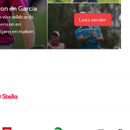
son en Garcia
 vier wildcards
Lees verder
Stenson en
 Bjørn en maken