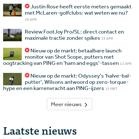
Justin Rose heeft eerste meters gemaakt
met McLaren-golfclubs: wat weten we nu?
29 APR
Review FootJoy Pro/SL: direct contact en
maximale tractie zonder spikes
19 APR
Nieuw op de markt: betaalbare launch
monitor van Shot Scope, putters met
oogtracking van PING en 'ham and eggs'-tassen
12 APR
Nieuw op de markt: Odyssey's 'halve-bal-
putter', Wilsons antwoord op zero-torque-
hype en een karrenvracht aan PING-ijzers
15 MRT
Meer nieuws
Laatste nieuws