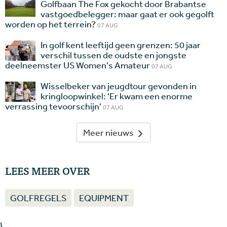
Golfbaan The Fox gekocht door Brabantse
vastgoedbelegger: maar gaat er ook gegolft
worden op het terrein?
07 AUG
In golf kent leeftijd geen grenzen: 50 jaar
verschil tussen de oudste en jongste
deelneemster US Women's Amateur
07 AUG
Wisselbeker van jeugdtour gevonden in
kringloopwinkel: 'Er kwam een enorme
verrassing tevoorschijn'
07 AUG
Meer nieuws
LEES MEER OVER
GOLFREGELS
EQUIPMENT
}