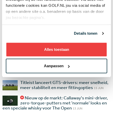
Is dit de toekomst? Tegen je Meta-bril
praten voor golfadvies, het kan nu met Arccos
functionele cookies kan GOLF.NL jou via social media of
op een andere site o.a. benaderen op basis van de door
20 JUL
jou bezochte pagina’s.
Nieuw op de markt: Messi-golfschoenen,
een illegale Nassau-bal en de putter van US
Open-winnaar Wyndham Clark
19 JUL
Details tonen
Deze golfballen worden voor meer dan
1.000 dollar aangeboden op eBay: Vice Moon
Alles toestaan
Rock
15 JUL
Nieuw op de markt: TaylorMade Spider-
Aanpassen
putters, titanium fairwaywoods van Callaway
en Solheim Cup-kleding voor vrijwilligers onthuld
21 JUN
Titleist lanceert GTS-drivers: meer snelheid,
meer stabiliteit en meer fittingopties
15 JUN
Nieuw op de markt: Callaway's mini-driver,
zero-torque-putters met 'normale' looks en
een speciale whisky voor The Open
13 JUN