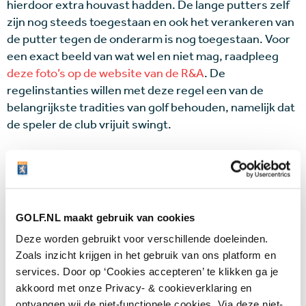
hierdoor extra houvast hadden. De lange putters zelf
zijn nog steeds toegestaan en ook het verankeren van
de putter tegen de onderarm is nog toegestaan. Voor
een exact beeld van wat wel en niet mag, raadpleeg
deze foto’s op de website van de R&A
. De
regelinstanties willen met deze regel een van de
belangrijkste tradities van golf behouden, namelijk dat
de speler de club vrijuit swingt.
Adm Scott in de slotronde van het US PGA
.
Wijzig je instelling
en accepteer marketing
GOLF.NL maakt gebruik van cookies
cookies om deze video te kunnen bekijken.
Deze worden gebruikt voor verschillende doeleinden.
Zoals inzicht krijgen in het gebruik van ons platform en
Equipmentnieuws
services. Door op ‘Cookies accepteren’ te klikken ga je
akkoord met onze Privacy- & cookieverklaring en
ontvangen wij de niet-functionele cookies. Via deze niet-