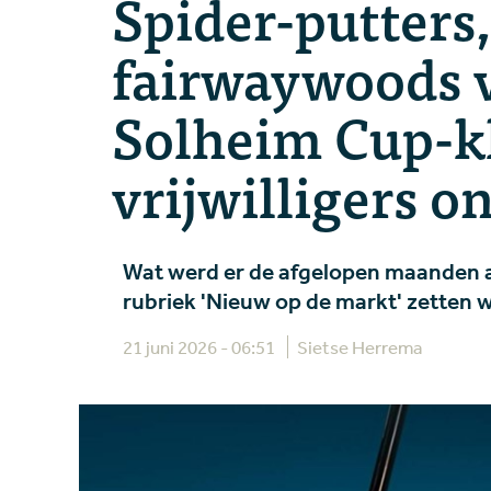
Spider-putters
fairwaywoods 
Solheim Cup-k
vrijwilligers o
Wat werd er de afgelopen maanden a
rubriek 'Nieuw op de markt' zetten we
21 juni 2026 - 06:51
Sietse Herrema