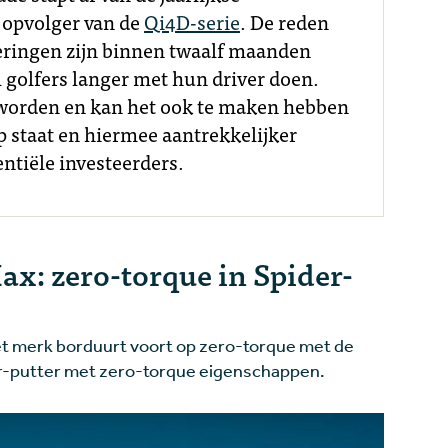
n opvolger van de
Qi4D-serie
. De reden
eteringen zijn binnen twaalf maanden
jl golfers langer met hun driver doen.
eworden en kan het ook te maken hebben
p staat en hiermee aantrekkelijker
entiële investeerders.
x: zero-torque in Spider-
het merk borduurt voort op zero-torque met de
er-putter met zero-torque eigenschappen.