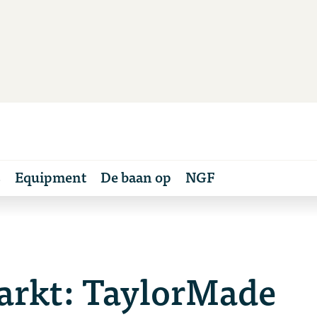
s
Equipment
De baan op
NGF
arkt: TaylorMade