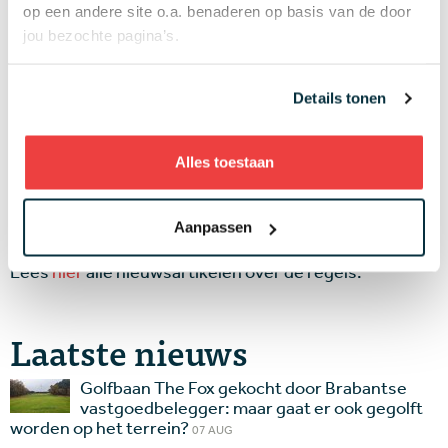
majors won op het seniorencircuit, de regels
op een andere site o.a. benaderen op basis van de door
overtreedt. De lange putter is niet verboden, maar het
jou bezochte pagina’s.
verankeren wel.
Details tonen
Wat denk jij? Overtreedt Langer de regels? Moet de
regel aangescherpt of veranderd worden?
Alles toestaan
Laat het ons weten met een reactie onder dit bericht
of via
redactie@golf.nl
,
@Golfnl
of
Facebook
.
Aanpassen
Lees
hier
alle nieuwsartikelen over de regels.
Laatste nieuws
Golfbaan The Fox gekocht door Brabantse
vastgoedbelegger: maar gaat er ook gegolft
worden op het terrein?
07 AUG