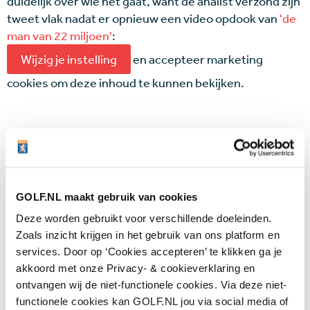
duidelijk over wie het gaat, want de analist verzond zijn
tweet vlak nadat er opnieuw een video opdook van
'de
man van 22 miljoen'
:
Wijzig je instelling
en accepteer marketing
cookies om deze inhoud te kunnen bekijken.
Langer heeft met de USGA gesproken over het al dan
niet verankeren van zijn putter en of de shaft van de
putter zijn lichaam raakt.
'They brought it to my attention, but they said it was
GOLF.NL maakt gebruik van cookies
totally within the rules. For people to be complaining,
Deze worden gebruikt voor verschillende doeleinden.
they often don't know what they are talking about.'
Zoals inzicht krijgen in het gebruik van ons platform en
services. Door op ‘Cookies accepteren’ te klikken ga je
Veel spelers en caddies op de PGA Champions Tour
akkoord met onze Privacy- & cookieverklaring en
zeggen dat het tijd is dat de R&A en USGA actie
ontvangen wij de niet-functionele cookies. Via deze niet-
ondernemen, ongeacht of Langer, die in 2017 al twee
functionele cookies kan GOLF.NL jou via social media of