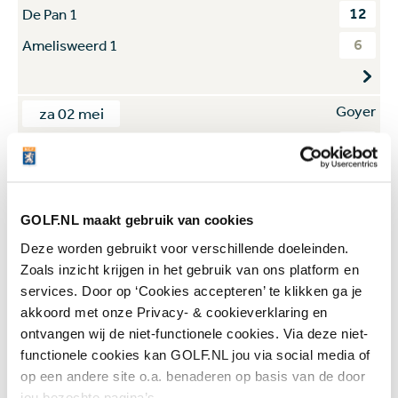
12
De Pan 1
6
Amelisweerd 1
Goyer
za 02 mei
10
Toxandria 1
8
Houtrak 1
GOLF.NL maakt gebruik van cookies
Goyer
za 02 mei
Deze worden gebruikt voor verschillende doeleinden.
Zoals inzicht krijgen in het gebruik van ons platform en
4
Noord Nederlandse 2
services. Door op ‘Cookies accepteren’ te klikken ga je
14
Hilversumsche 1
akkoord met onze Privacy- & cookieverklaring en
ontvangen wij de niet-functionele cookies. Via deze niet-
functionele cookies kan GOLF.NL jou via social media of
De Pan
za 09 mei
op een andere site o.a. benaderen op basis van de door
jou bezochte pagina’s.