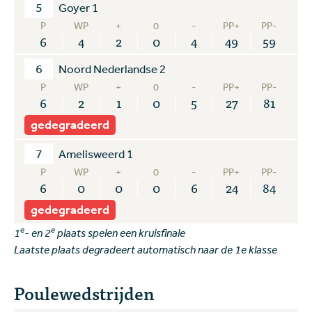
5
Goyer 1
P
WP
+
0
-
PP+
PP-
6
4
2
0
4
49
59
6
Noord Nederlandse 2
P
WP
+
0
-
PP+
PP-
6
2
1
0
5
27
81
gedegradeerd
7
Amelisweerd 1
P
WP
+
0
-
PP+
PP-
6
0
0
0
6
24
84
gedegradeerd
e
e
1
- en 2
plaats spelen een kruisfinale
Laatste plaats degradeert automatisch naar de 1e klasse
Poulewedstrijden