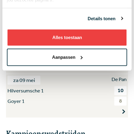
2
Amelisweerd 1
16
Houtrak 1
Details tonen
De Pan
za 09 mei
Alles toestaan
15
Toxandria 1
3
Noord Nederlandse 2
Aanpassen
De Pan
za 09 mei
10
Hilversumsche 1
8
Goyer 1
Kampioenswedstrijden