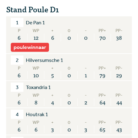
Stand Poule D1
1
De Pan 1
P
WP
+
0
-
PP+
PP-
6
12
6
0
0
70
38
poulewinnaar
2
Hilversumsche 1
P
WP
+
0
-
PP+
PP-
6
10
5
0
1
79
29
3
Toxandria 1
P
WP
+
0
-
PP+
PP-
6
8
4
0
2
64
44
4
Houtrak 1
P
WP
+
0
-
PP+
PP-
6
6
3
0
3
65
43