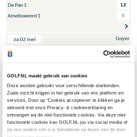
12
De Pan 1
6
Amelisweerd 1
Goyer
za 02 mei
10
Toxandria 1
8
Houtrak 1
GOLF.NL maakt gebruik van cookies
Goyer
za 02 mei
Deze worden gebruikt voor verschillende doeleinden.
Zoals inzicht krijgen in het gebruik van ons platform en
4
Noord Nederlandse 2
services. Door op ‘Cookies accepteren’ te klikken ga je
14
Hilversumsche 1
akkoord met onze Privacy- & cookieverklaring en
ontvangen wij de niet-functionele cookies. Via deze niet-
functionele cookies kan GOLF.NL jou via social media of
De Pan
za 09 mei
op een andere site o.a. benaderen op basis van de door
jou bezochte pagina’s.