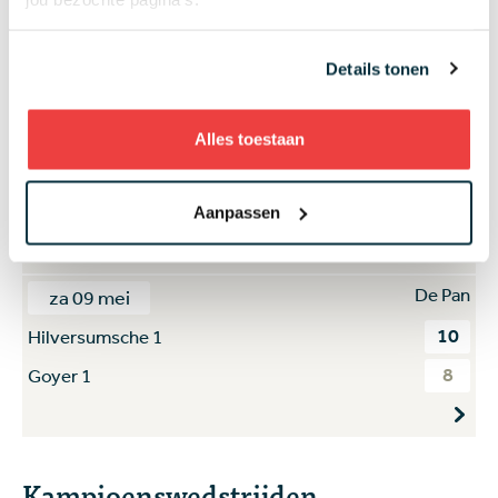
2
Amelisweerd 1
16
Houtrak 1
Details tonen
De Pan
za 09 mei
Alles toestaan
15
Toxandria 1
3
Noord Nederlandse 2
Aanpassen
De Pan
za 09 mei
10
Hilversumsche 1
8
Goyer 1
Kampioenswedstrijden