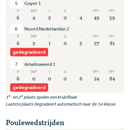
5
Goyer 1
P
WP
+
0
-
PP+
PP-
6
4
2
0
4
49
59
6
Noord Nederlandse 2
P
WP
+
0
-
PP+
PP-
6
2
1
0
5
27
81
gedegradeerd
7
Amelisweerd 1
P
WP
+
0
-
PP+
PP-
6
0
0
0
6
24
84
gedegradeerd
e
e
1
- en 2
plaats spelen een kruisfinale
Laatste plaats degradeert automatisch naar de 1e klasse
Poulewedstrijden