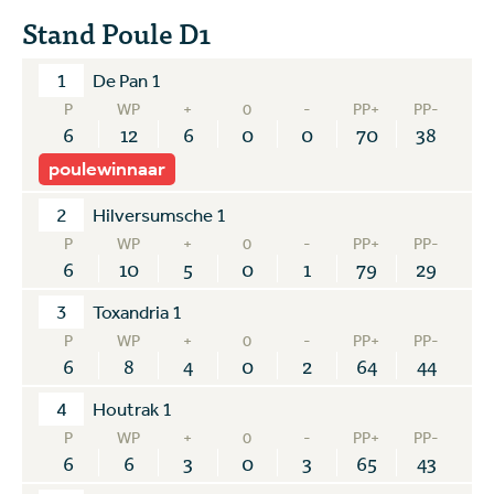
Stand Poule D1
1
De Pan 1
P
WP
+
0
-
PP+
PP-
6
12
6
0
0
70
38
poulewinnaar
2
Hilversumsche 1
P
WP
+
0
-
PP+
PP-
6
10
5
0
1
79
29
3
Toxandria 1
P
WP
+
0
-
PP+
PP-
6
8
4
0
2
64
44
4
Houtrak 1
P
WP
+
0
-
PP+
PP-
6
6
3
0
3
65
43