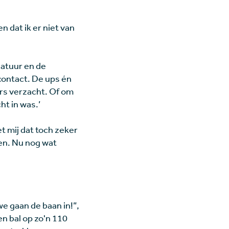
n dat ik er niet van
natuur en de
contact. De ups én
ers verzacht. Of om
ht in was.’
et mij dat toch zeker
zen. Nu nog wat
we gaan de baan in!”,
en bal op zo'n 110