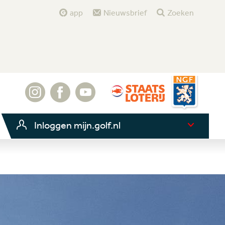
app
Nieuwsbrief
Zoeken
Inloggen mijn.golf.nl