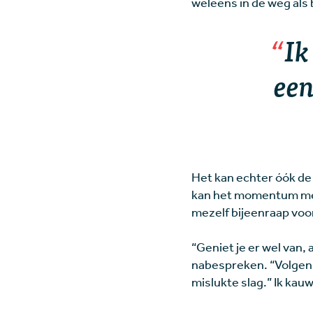
weleens in de weg als 
Ik
een
Het kan echter óók de
kan het momentum me j
mezelf bijeenraap voor
“Geniet je er wel van,
nabespreken. “Volgens m
mislukte slag.” Ik kau