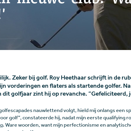
'
lijk. Zeker bij golf. Roy Heethaar schrijft in de ru
ijn vorderingen en flaters als startende golfer. N
it golfjaar zint hij op revanche. “Gefeliciteerd, 
 golfescapades nauwlettend volgt, hield mij onlangs een spi
voor golf”, constateerde hij, nadat mijn eerste qualifying
co
. Ware woorden, want mijn perfectionisme en analytisch