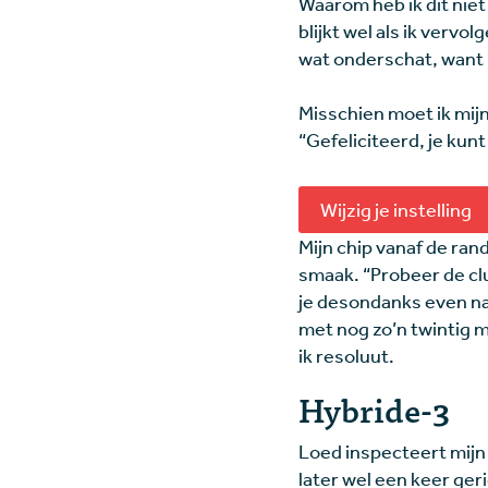
Waarom heb ik dit niet
blijkt wel als ik vervo
wat onderschat, want i
Misschien moet ik mijn
“Gefeliciteerd, je kunt
Wijzig je instelling
Mijn chip vanaf de rand 
smaak. “Probeer de clu
je desondanks even naar
met nog zo’n twintig m
ik resoluut.
Hybride-3
Loed inspecteert mijn 
later wel een keer ger