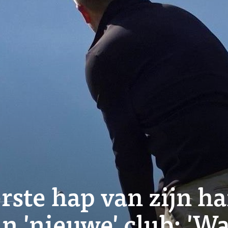
rste hap van zijn ha
n 'nieuwe' club: 'W