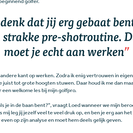
beginnend golfer.
 denk dat jij erg gebaat bent
 strakke pre-shotroutine. 
moet je echt aan werken
 andere kant op werken. Zodra ik enig vertrouwen in eige
uist tot grote hoogten stuwen. Daar houd ik me dan maar a
 een welkome les bij mijn golfpro.
 als je in de baan bent?”, vraagt Loed wanneer we mijn ber
ij leg jij jezelf veel te veel druk op, en ben je erg aan he
w even op zijn analyse en moet hem deels gelijk geven.