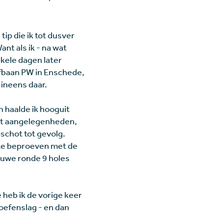
tip die ik tot dusver
Want als ik - na wat
nkele dagen later
lfbaan PW in Enschede,
ineens daar.
 haalde ik hooguit
oort aangelegenheden,
schot tot gevolg.
k te beproeven met de
euwe ronde 9 holes
e heb ik de vorige keer
oefenslag - en dan