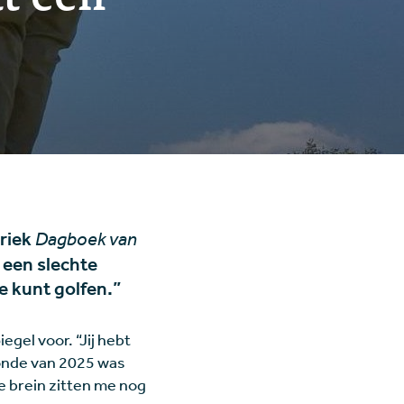
briek
Dagboek van
a een slechte
je kunt golfen.”
egel voor. “Jij hebt
 ronde van 2025 was
e brein zitten me nog