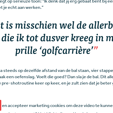
gt op serieuze toon: “Ik denk dat jij erg gebaat bent bij e
t je echt aan werken.”
t is misschien wel de aller
 die ik tot dusver kreeg in 
prille ‘golfcarrière’
a steeds op dezelfde afstand van de bal staan, vier stappen
aak een oefenslag. Voelt die goed? Dan sla je de bal. Dit al
pre-shotroutine keer op keer, en je zult zien dat je beter
en accepteer marketing cookies om deze video te kunne