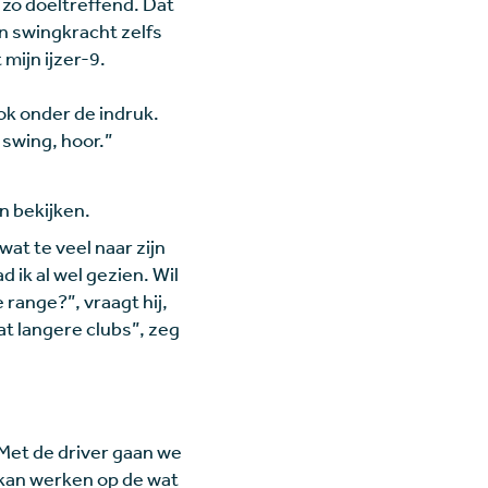
 zo doeltreffend. Dat
en swingkracht zelfs
mijn ijzer-9.
ok onder de indruk.
 swing, hoor.”
n bekijken.
 wat te veel naar zijn
 ik al wel gezien. Wil
 range?”, vraagt hij,
at langere clubs”, zeg
“Met de driver gaan we
u kan werken op de wat