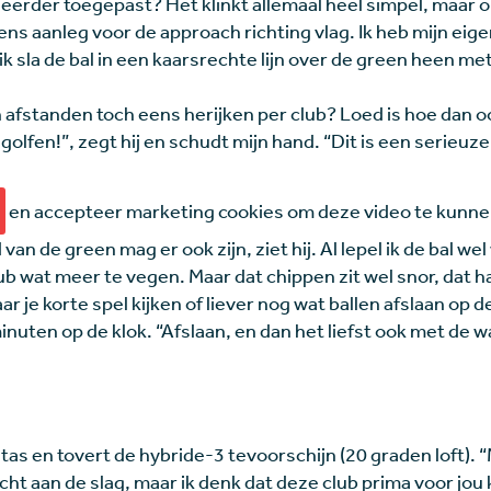
 eerder toegepast? Het klinkt allemaal heel simpel, maar o
lgens aanleg voor de approach richting vlag. Ik heb mijn eig
k sla de bal in een kaarsrechte lijn over de green heen met 
 afstanden toch eens herijken per club? Loed is hoe dan o
 golfen!”, zegt hij en schudt mijn hand. “Dit is een serieuze
en accepteer marketing cookies om deze video te kunne
van de green mag er ook zijn, ziet hij. Al lepel ik de bal wel
b wat meer te vegen. Maar dat chippen zit wel snor, dat had
 je korte spel kijken of liever nog wat ballen afslaan op de
inuten op de klok. “Afslaan, en dan het liefst ook met de w
tas en tovert de hybride-3 tevoorschijn (20 graden loft). 
icht aan de slag, maar ik denk dat deze club prima voor jo