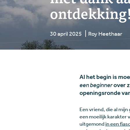
ontdekking!
30 april 2025
Roy Heethaar
Al het begin is moei
een beginner
over z
openingsronde van d
Een vriend, die al mijn
een moeilijk karakter 
uitgemond
in een fias