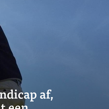
ndicap af,
at een