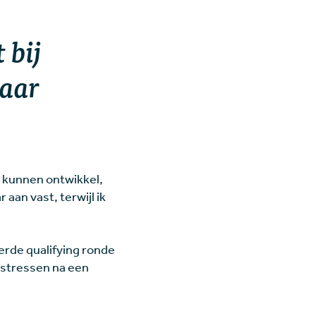
 bij
Daar
n kunnen ontwikkel,
an vast, terwijl ik
oerde qualifying ronde
t stressen na een