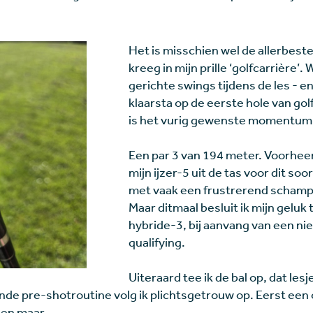
Het is misschien wel de allerbeste 
kreeg in mijn prille ‘golfcarrière’. 
gerichte swings tijdens de les - e
klaarsta op de eerste hole van go
is het vurig gewenste momentum 
Een par 3 van 194 meter. Voorheen
mijn ijzer-5 uit de tas voor dit s
met vaak een frustrerend schamp
Maar ditmaal besluit ik mijn gelu
hybride-3, bij aanvang van een ni
qualifying.
Uiteraard tee ik de bal op, dat lesj
nde pre-shotroutine volg ik plichtsgetrouw op. Eerst een 
gen maar.