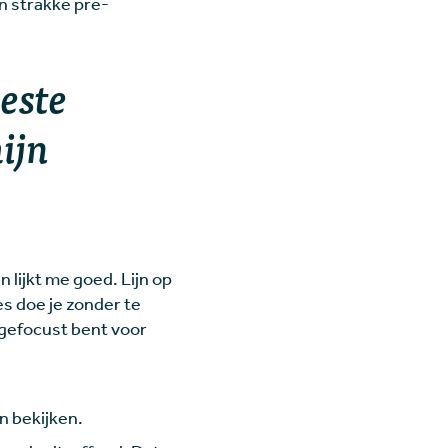
en strakke pre-
beste
mijn
 lijkt me goed. Lijn op
les doe je zonder te
 gefocust bent voor
n bekijken.