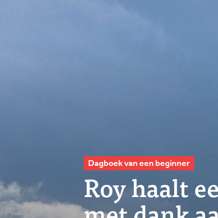
Dagboek van een beginner
Roy haalt ee
met dank aa