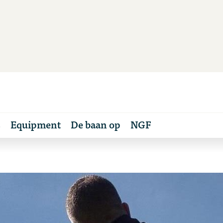
s
Equipment
De baan op
NGF