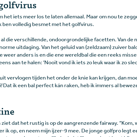
golfvirus
m het iets meer los te laten allemaal. Maar om nou te zegge
k ben volledig besmet met het golfvirus.
 al die verschillende, ondoorgrondelijke facetten. Van de 
norme uitdaging. Van het geluid van (zeldzaam) zuiver bal
ie weer anders is en die ene wereldbal die een reeks miss
ns aan te halen: ‘Nooit vond ik iets zo leuk waar ik zo slec
 uit vervlogen tijden het onder de knie kan krijgen, dan mo
!
Dat ik een bal perfect kán raken, heb ik immers al bewe
tine
n ziet dat het rustig is op de aangrenzende fairway. “Kom, 
er ik op, en neem mijn ijzer-9 mee. De jonge golfpro legt e