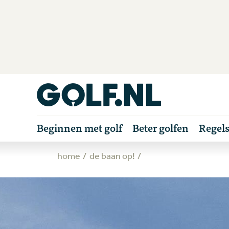
Beginnen met golf
Beter golfen
Regel
home
de baan op!