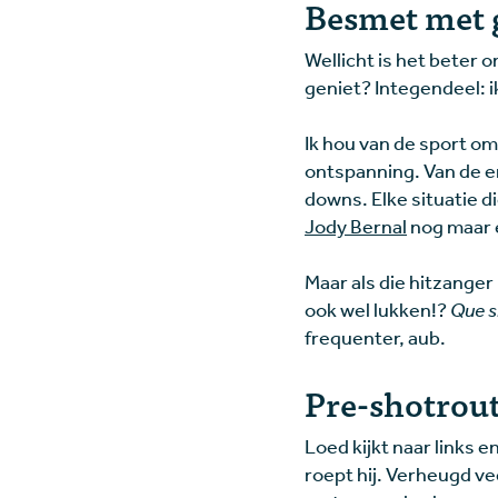
Besmet met 
Wellicht is het beter o
geniet? Integendeel: i
Ik hou van de sport om
ontspanning. Van de e
downs. Elke situatie d
Jody Bernal
nog maar ee
Maar als die hitzanger
ook wel lukken!?
Que si
frequenter, aub.
Pre-shotrou
Loed kijkt naar links e
roept hij. Verheugd ve