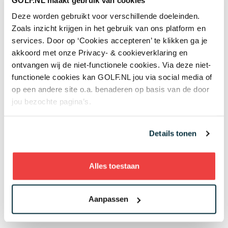
“Na het raakpunt trek je de club te snel en te veel
naar je toe. Je moet het zo zien: een emmer met
Deze worden gebruikt voor verschillende doeleinden.
water gooi je ook leeg in een voorwaartse beweging.
Zoals inzicht krijgen in het gebruik van ons platform en
Maar wat jij doet, is de emmer volledig over jezelf
services. Door op ‘Cookies accepteren’ te klikken ga je
leegkiepen. Je wilt niet nat worden, toch?”
akkoord met onze Privacy- & cookieverklaring en
ontvangen wij de niet-functionele cookies. Via deze niet-
functionele cookies kan GOLF.NL jou via social media of
op een andere site o.a. benaderen op basis van de door
jou bezochte pagina’s.
Details tonen
Alles toestaan
Aanpassen