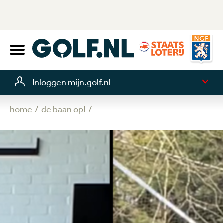
Inloggen mijn.golf.nl
home
de baan op!