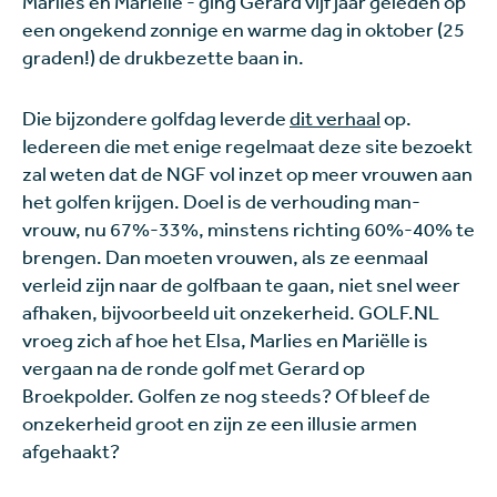
Marlies en Mariëlle - ging Gerard vijf jaar geleden op
een ongekend zonnige en warme dag in oktober (25
graden!) de drukbezette baan in.
Die bijzondere golfdag leverde
dit verhaal
op.
Iedereen die met enige regelmaat deze site bezoekt
zal weten dat de NGF vol inzet op meer vrouwen aan
het golfen krijgen. Doel is de verhouding man-
vrouw, nu 67%-33%, minstens richting 60%-40% te
brengen. Dan moeten vrouwen, als ze eenmaal
verleid zijn naar de golfbaan te gaan, niet snel weer
afhaken, bijvoorbeeld uit onzekerheid. GOLF.NL
vroeg zich af hoe het Elsa, Marlies en Mariëlle is
vergaan na de ronde golf met Gerard op
Broekpolder. Golfen ze nog steeds? Of bleef de
onzekerheid groot en zijn ze een illusie armen
afgehaakt?