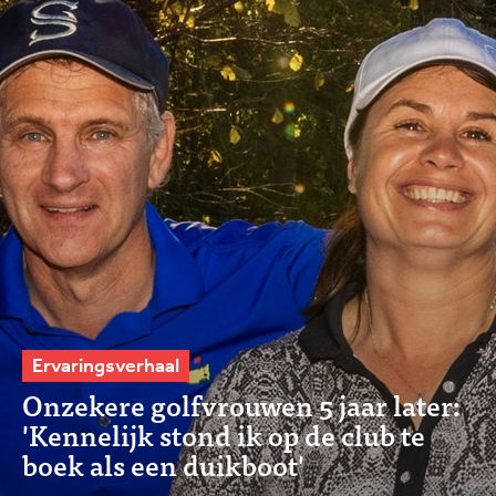
Ervaringsverhaal
Onzekere golfvrouwen 5 jaar later:
'Kennelijk stond ik op de club te
boek als een duikboot'