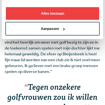
baan niet al te ver van mijn huis, via school golfles.
Dat was voor mij de perfecte aanleiding om ook
weer te gaan golfen want ik vond het spelletje
Alles toestaan
hartstikke leuk. Bleijenbeek biedt Women’s Golf aan,
tien weken groepsles met andere vrouwen. Ik zit in
Aanpassen
een groepje van vijf met allemaal beginners, mijn
niveau is eigenlijk te goed, maar dat maakt niet uit. Ik
vind het heerlijk om weer met golf bezig te zijn en in
de toekomst samen spelen met mijn dochter lijkt me
helemaal geweldig. De sfeer op Bleijenbeek is heel
fijn maar lid worden van een club zie ik niet snel meer
gebeuren. Ik ga liever met een leuke groep mensen
spelen op diverse banen."
Tegen onzekere
golfvrouwen zou ik willen