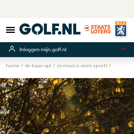
Inloggen mijn.golf.nl
home
de baan op!
zo mooi is onze sport!