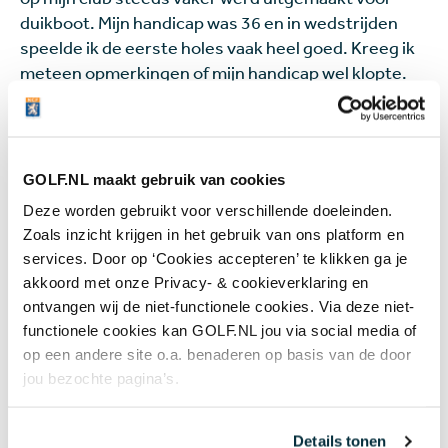
duikboot. Mijn handicap was 36 en in wedstrijden
speelde ik de eerste holes vaak heel goed. Kreeg ik
meteen opmerkingen of mijn handicap wel klopte.
Geloof me, reageerde ik dan, het gaat straks echt
een stuk slechter. Dat werd een self-fulfilling
prophecy, na die eerste paar goede holes stortte ik
steeds in, ik zat mezelf enorm in de weg. Die
GOLF.NL maakt gebruik van cookies
handicap 36 kreeg ik daardoor niet naar beneden,
Deze worden gebruikt voor verschillende doeleinden.
maar kennelijk stond ik op de club toch te boek als
Zoals inzicht krijgen in het gebruik van ons platform en
een duikboot. Bij een wedstrijd zei een flightgenoot
services. Door op ‘Cookies accepteren’ te klikken ga je
op de eerste tee: 'dus jij bent die duikboot'. Dat
akkoord met onze Privacy- & cookieverklaring en
raakte me heel erg, het plezier in golf raakte ik
ontvangen wij de niet-functionele cookies. Via deze niet-
helemaal kwijt.
functionele cookies kan GOLF.NL jou via social media of
op een andere site o.a. benaderen op basis van de door
Ik heb jaren geen club aangeraakt, maar heel
jou bezochte pagina’s.
toevallig ben ik een week of zes terug weer
begonnen. Mijn dochter heeft op Bleijenbeek, een
Details tonen