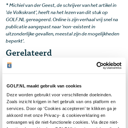
* Michiel van der Geest, de schrijver van het artikel in
'de Volkskrant', heeft na het lezen van dit stuk op
GOLF.NL gereageerd. Online is zijn verhaal vrij snel na
publicatie aangepast naar 'non-existent in
uitzonderlijke gevallen, meestal zijn de mogelijkheden
beperkt'.
Gerelateerd
'Verwaarloosd' Naarderbos gaat
deze zomer weer open dankzij
HGE: 'Dit wordt weer een
GOLF.NL maakt gebruik van cookies
prachtige golfbaan'
Deze worden gebruikt voor verschillende doeleinden.
Zoals inzicht krijgen in het gebruik van ons platform en
services. Door op ‘Cookies accepteren’ te klikken ga je
akkoord met onze Privacy- & cookieverklaring en
'Onbeperkt speelrecht is niet
ontvangen wij de niet-functionele cookies. Via deze niet-
houdbaar': HGE hervormt de