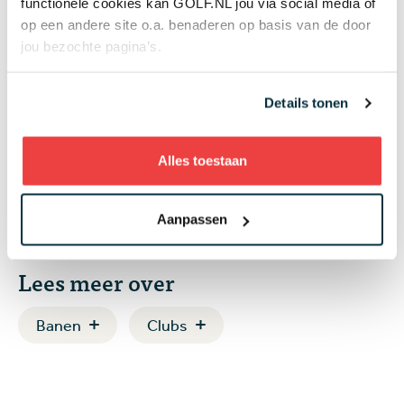
functionele cookies kan GOLF.NL jou via social media of
Nederlandse golfmarkt, en bezit
nu al 14 banen
op een andere site o.a. benaderen op basis van de door
jou bezochte pagina’s.
Voordelig golfen zonder
Details tonen
onbeperkt speelrecht: dit zijn de
beste opties in 2026
Alles toestaan
Aanpassen
Lees meer over
Banen
Clubs