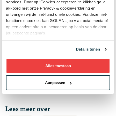
services. Door op ‘Cookies accepteren’ te klikken ga je
akkoord met onze Privacy- & cookieverklaring en
Dario Antonisse wint weer op
ontvangen wij de niet-functionele cookies. Via deze niet-
ProGolf Tour en heeft promotie
functionele cookies kan GOLF.NL jou via social media of
naar HotelPlanner Tour al bijna
op een andere site o.a. benaderen op basis van de door
binnen: 'Alles viel op zijn plek'
jou bezochte pagina’s.
Details tonen
Amateurs in het KLM Open: van
de eerste winnaars tot het
Nederlandse sprookje waar
Alles toestaan
mensen nog steeds over praten
Aanpassen
Lees meer over