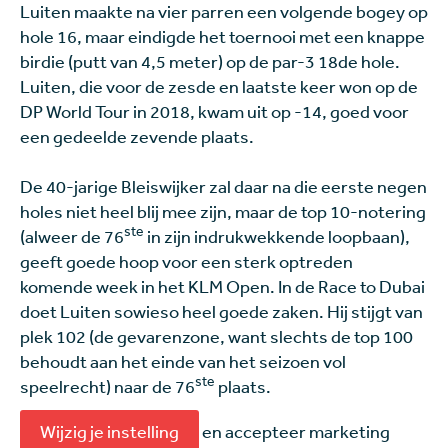
Luiten maakte na vier parren een volgende bogey op
hole 16, maar eindigde het toernooi met een knappe
birdie (putt van 4,5 meter) op de par-3 18de hole.
Luiten, die voor de zesde en laatste keer won op de
DP World Tour in 2018, kwam uit op -14, goed voor
een gedeelde zevende plaats.
De 40-jarige Bleiswijker zal daar na die eerste negen
holes niet heel blij mee zijn, maar de top 10-notering
ste
(alweer de 76
in zijn indrukwekkende loopbaan),
geeft goede hoop voor een sterk optreden
komende week in het KLM Open. In de Race to Dubai
doet Luiten sowieso heel goede zaken. Hij stijgt van
plek 102 (de gevarenzone, want slechts de top 100
behoudt aan het einde van het seizoen vol
ste
speelrecht) naar de 76
plaats.
Wijzig je instelling
en accepteer marketing