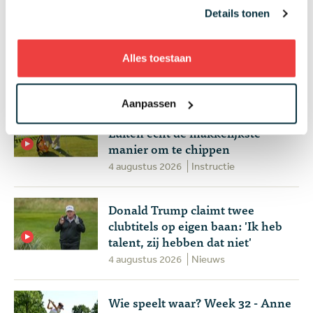
Details tonen
Alles toestaan
Meest gelezen
Aanpassen
Handen andersom: volgens Joost
Luiten echt de makkelijkste
manier om te chippen
4 augustus 2026
Instructie
Donald Trump claimt twee
clubtitels op eigen baan: 'Ik heb
talent, zij hebben dat niet'
4 augustus 2026
Nieuws
Wie speelt waar? Week 32 - Anne