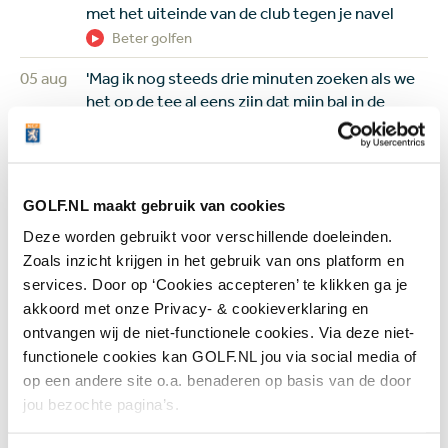
met het uiteinde van de club tegen je navel
Beter golfen
05 aug
'Mag ik nog steeds drie minuten zoeken als we
het op de tee al eens zijn dat mijn bal in de
hindernis ligt?'
Regels en handicap
05 aug
Wie is de captain van Team Europa?
GOLF.NL maakt gebruik van cookies
Negenvoudig speelster en drievoudig
majorwinnares Anna Nordqvist ademt de
Deze worden gebruikt voor verschillende doeleinden.
Solheim Cup
Zoals inzicht krijgen in het gebruik van ons platform en
Topgolf
services. Door op ‘Cookies accepteren’ te klikken ga je
akkoord met onze Privacy- & cookieverklaring en
05 aug
Review van Netflix-serie The Hawk: binnen vijf
ontvangen wij de niet-functionele cookies. Via deze niet-
minuten weet je genoeg
functionele cookies kan GOLF.NL jou via social media of
Overig nieuws
op een andere site o.a. benaderen op basis van de door
jou bezochte pagina’s.
+ Toon meer