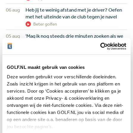
06 aug
Heb jij te weinig afstand met je driver? Oefen
met het uiteinde van de club tegen je navel
Beter golfen
05 aug
'Mag ik nog steeds drie minuten zoeken als we
het op de tee al eens zijn dat mijn bal in de
hindernis ligt?'
Regels en handicap
GOLF.NL maakt gebruik van cookies
05 aug
Wie is de captain van Team Europa?
Negenvoudig speelster en drievoudig
Deze worden gebruikt voor verschillende doeleinden.
majorwinnares Anna Nordqvist ademt de
Zoals inzicht krijgen in het gebruik van ons platform en
Solheim Cup
services. Door op ‘Cookies accepteren’ te klikken ga je
Topgolf
akkoord met onze Privacy- & cookieverklaring en
ontvangen wij de niet-functionele cookies. Via deze niet-
05 aug
Review van Netflix-serie The Hawk: binnen vijf
functionele cookies kan GOLF.NL jou via social media of
minuten weet je genoeg
op een andere site o.a. benaderen op basis van de door
Overig nieuws
jou bezochte pagina’s.