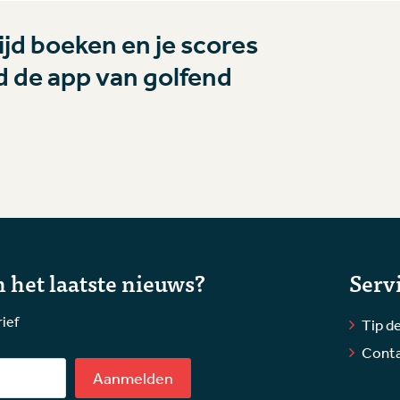
jd boeken en je scores
 de app van golfend
 het laatste nieuws?
Serv
rief
Tip de
Cont
Aanmelden