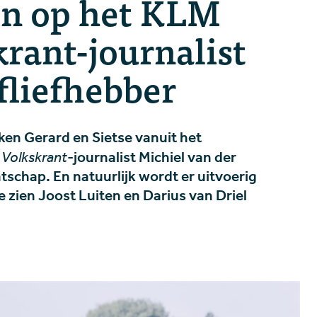
en op het KLM
rant-journalist
lfliefhebber
eken Gerard en Sietse vanuit het
t
Volkskrant
-journalist Michiel van der
schap. En natuurlijk wordt er uitvoerig
 zien Joost Luiten en Darius van Driel