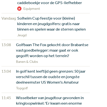
caddieboekje voor de GPS-liefhebber
Equipment
Vandaag
Solheim Cup feestje voor (kleine)
kinderen en jeugdgolfers: gratis naar
binnen en spelen waar de sterren spelen
Jeugd
13:08
Golfbaan The Fox gekocht door Brabantse
vastgoedbelegger: maar gaat er ook
gegolft worden op het terrein?
Banen & Clubs
13:04
In golf kent leeftijd geen grenzen: 50 jaar
verschil tussen de oudste en jongste
deelneemster US Women's Amateur
Topgolf
11:45
Wisselbeker van jeugdtour gevonden in
kringloopwinkel: 'Er kwam een enorme