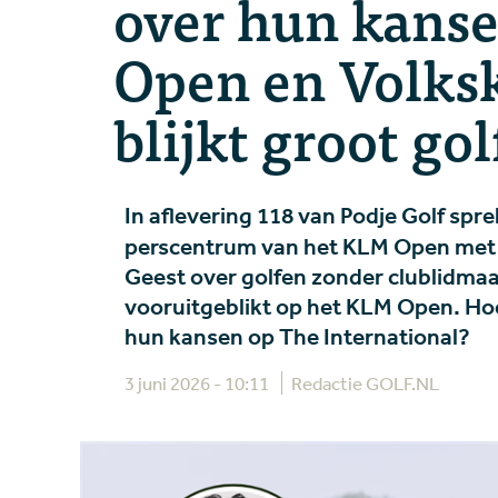
over hun kans
Open en Volksk
blijkt groot go
In aflevering 118 van Podje Golf spr
perscentrum van het KLM Open me
Geest over golfen zonder clublidmaat
vooruitgeblikt op het KLM Open. Hoe
hun kansen op The International?
3 juni 2026 - 10:11
Redactie GOLF.NL