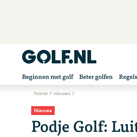
Beginnen met golf
Beter golfen
Regel
home
nieuws
Nieuws
Podje Golf: Lui