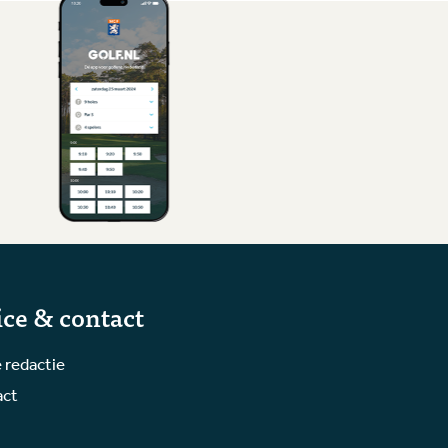
ice & contact
 redactie
act