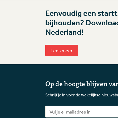
Eenvoudig een startti
bijhouden? Download
Nederland!
Lees meer
Op de hoogte blijven van
Schrijf je in voor de wekelijkse nieuwsb