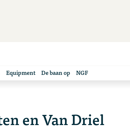
s
Equipment
De baan op
NGF
ten en Van Driel