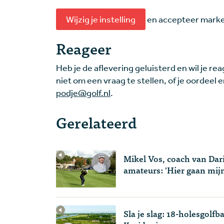
Wijzig je instelling
en accepteer market
Reageer
Heb je de aflevering geluisterd en wil je
niet om een vraag te stellen, of je oordeel 
podje@golf.nl
.
Gerelateerd
Mikel Vos, coach van Dari
amateurs: 'Hier gaan mij
Sla je slag: 18-holesgolfb