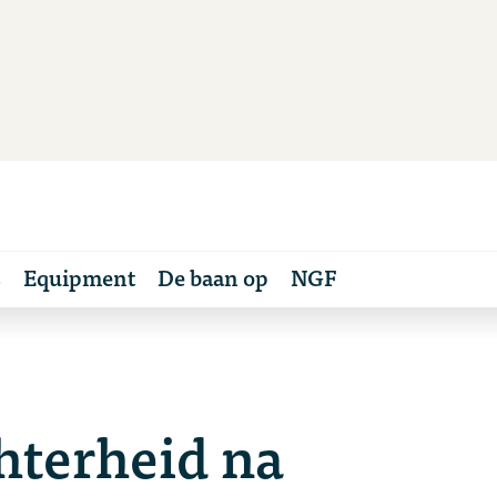
s
Equipment
De baan op
NGF
hterheid na