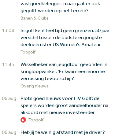
vastgoedbelegger: maar gaat er ook
gegolft worden op het terrein?
Banen & Clubs
13:04
In golf kent leeftijd geen grenzen: 50 jaar
verschil tussen de oudste en jongste
deelneemster US Women's Amateur
Topgolf
11:45
Wisselbeker van jeugdtour gevonden in
kringloopwinkel: 'Er kwam een enorme
verrassing tevoorschijn'
Overig nieuws
06 aug
Plots goed nieuws voor LIV Golf: de
spelers worden groot aandeelhouder na
akkoord met nieuwe investeerder
Topgolf
06 aug
Heb jij te weinig afstand met je driver?