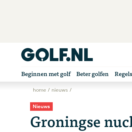
Beginnen met golf
Beter golfen
Regel
home
nieuws
Nieuws
Groningse nuc