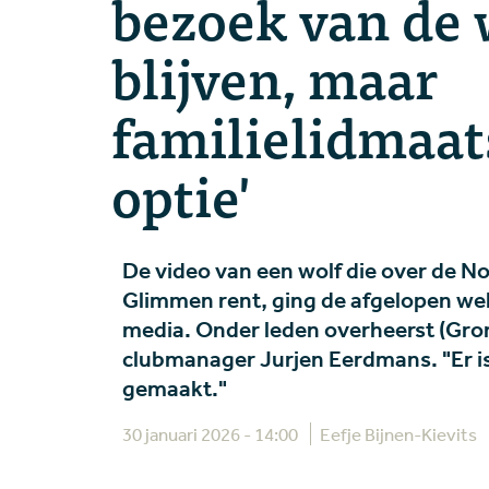
bezoek van de 
blijven, maar
familielidmaat
optie'
De video van een wolf die over de N
Glimmen rent, ging de afgelopen we
media. Onder leden overheerst (Gron
clubmanager Jurjen Eerdmans. "Er is
gemaakt."
30 januari 2026 - 14:00
Eefje Bijnen-Kievits